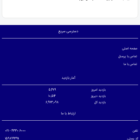
دسترسی سریع
صفحه اصلی
تماس با پرسنل
تماس با ما
آمار بازدید
بازدید امروز
5,479
بازدید دیروز
10,514
بازدید کل
6,973,098
ارتباط با ما
تلفن
6000 4330 - 021
کد پستی
1598994911