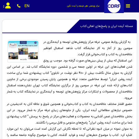
EN
مرکز پژوهش های توسعه و آینده نگری
مسئله آینده ایران و پاسخ‌های اهالی کتاب
به گزارش روابط عمومی، غرفه مرکز پژوهش‌های توسعه و آینده‌نگری در
سومین روز از آغاز به کار نمایشگاه کتاب شاهد استقبال کم‌نظیر
علاقه‌مندان به کتاب و کتاب‌خوانی قرار گرفت.
این استقبال که بیش از پیش بینی‌های صورت گرفته بود. موجب پر رونق
شدن فعالیت‌های این غرفه در اولین جمعه سی و ششمین دوره نمایشگاه کتاب شد. بر اساس این
گزارش به عنوان مثال نگاشت بیش از ۴۸۰ نظر نوشت در تابلوی" کتاب پیشنهادی شما برای ساخت
آینده روشن ایران" توسط مخاطبین متعدد غرفه و همچنین پایان رسیدن موجودی برخی از عناوین
کتاب‌های ارائه شده این غرفه در سومین روز از برگزاری نمایشگاه کتاب تهران نشان‌دهنده استقبال
علاقه‌مندان از محصولات و ابتکارات مرکز پژوهش‌های توسعه و آینده‌نگری در نمایشگاه کتاب به شمار
می‌رود.
حضور اقشار مختلف علاقه‌مندان به کتاب و کتاب‌خوانی و همچنین شوق و علاقه آنان به اندیشیدن در
خصوص نیازهای مطالعاتی آینده ایران، یکی از جلوه‌های زیبای غرفه مرکز به شمار می‌رود. در این
بخش علاقه‌مندان ضمن آشنایی به محصولات و فعالیت‌های مرکز در پاسخ به پرسش " کتاب پیشنهادی
شما برای ساخت آینده روشن ایران" پاسخ‌های متنوعی و قابل بررسی را نگاشتند.
به عنوان نمونه در میان انبوه نظراتی که تا لحظه نگارش این گزارش آمده است می‌توان به این موارد
اشاره کرد: کتاب با موضوع خطرهای آینده و فواید گذشته، کتابی با موضوع چگونه جامعه سالمند را