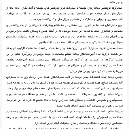
و اجرا باشد.
مدیرگروه پژوهشی برنامه‌ریزی توسعه و پیشرفت مرکز پژوهش‌های توسعه و آینده‌نگری ادامه داد: از
ویژگی‌های دیگر برنامه خوب مشخص بودن مسئولیت‌ها، ارزیابی مستمر و نظارت در برنامه،
انعطاف‌پذیری و پویایی و مشارکت ذی‌نفعان از ویژگی‌های یک برنامه خوب است.
وی خاطرنشان کرد: ما در تدوین آیین‌نامه‌های برنامه هفتم پیشرفت، از ذی‌نفعان در یک برنامه برای
مشرکت و هم‌فکری استفاده کردیم این باعث می‌شود که در آینده همین ذی‌نفعان باعث مانع‌تراشی در
روند اجرایی‌شدن برنامه نشوند. علاوه بر این در تدوین آیین‌نامه‌های برنامه هفتم پیشرفت توانستیم
هم‌فکری و مشارکت خبرگان و اندیشمندان حداکثر استفاده را داشته باشیم.
حمید محمدی افزود: در فرایند تدوین آیین‌نامه‌های برنامه هفتم پیشرفت ما هشت کارگروه داریم که
این هشت کارگروه تمام آیین‌نامه‌های برنامه هفتم پیشرفت را جهت بررسی در برمی‌گیرد. علاوه بر این
هشت کارگروه، در جلسات هر کارگروه نمایندگان دستگاه پیش‌نویس کننده آیین‌نامه، نماینده
دستگاه‌های ذی‌نفع و اندیشمندان و خبرگان نیز حضور دارند که در جلسه هر کارگروه آیین‌نامه‌های
مربوط به همان کارگروه مورد بررسی قرار می‌گیرد.
دومین برنامه غرفه انتشارات مرکز، برنامه در قالب عصرانه‌های هفت خان برنامه‌ریزی که با سخنرانی
آقای علیرضا صالح، عضو هیئت عامل صندوق توسعه ملی و معاون اسبق سازمان برنامه و بودجه کشور
همراه بود. در این نشست صمیمانه که تحت عنوان عصرانه‌های هفت خان برنامه‌ریزی برگزار شد،
علیرضا صالح در گفتگویی صمیمانه با علاقه‌مندان گفت: ما در عرصه‌های مختلف سیاست‌گذاری و
تصمیم‌گیری و همچنین دانشگاه و نخبگان باید یک زبان واحد داشته باشیم که افراد در این دو عرصه
بتوانند با هم برای پیشرفت آینده کشور ارتباط داشته باشند.
علیرضا صالح ادامه داد: متاسفانه در دوره های اخیر شاهد آنیم که بدنه کارشناسی و نخبگانی و همچنین
دستگاه‌های تصمیم‌گیر یک فاصله ایجاد شده است که باید با اتصال بخش سیاست‌گذاری و بدنه
کارشناسی ارتباط بین دانشگاه و صنعت را برای پیشرفت آینده ایران ایجاد کرد.
در ادامه این گفتگو سایر علاقه‌مندان به‌صورت حضوری و مجازی به بحث و تبادل نظر دراین‌خصوص