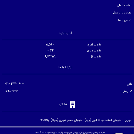
صفحه اصلی
تماس با پرسنل
تماس با ما
آمار بازدید
بازدید امروز
5,560
بازدید دیروز
10,514
بازدید کل
6,973,179
ارتباط با ما
تلفن
6000 4330 - 021
کد پستی
1598994911
نشانی
تهران، - خيابان استاد نجات الهی (ويلا) - خيابان جعفر شهری (سپند)- پلاك ۱۶
تمام حقوق مادی و معنوی برای مرکز پژوهش های توسعه و آینده نگری محفوظ است. © ۱۴۰۵