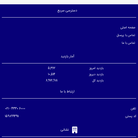
دسترسی سریع
صفحه اصلی
تماس با پرسنل
تماس با ما
آمار بازدید
بازدید امروز
5,362
بازدید دیروز
10,514
بازدید کل
6,972,981
ارتباط با ما
تلفن
6000 4330 - 021
کد پستی
1598994911
نشانی