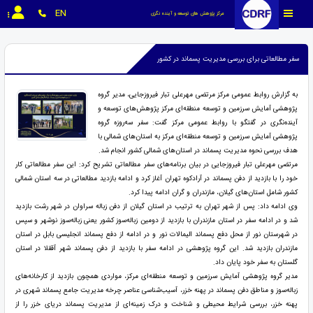
EN
مرکز پژوهش های توسعه و آینده نگری
سفر مطالعاتی برای بررسی مدیریت پسماند در کشور
به گزارش روابط عمومی مرکز مرتضی مهرعلی تبار فیروزجایی، مدیر گروه
پژوهشی آمایش سرزمین و توسعه منطقه‌ای مرکز پژوهش‌های توسعه و
آینده‌نگری در گفتگو با روابط عمومی مرکز گفت: سفر سه‌روزه گروه
پژوهشی آمایش سرزمین و توسعه منطقه‌ای مرکز به استان‌های شمالی با
هدف بررسی نحوه مدیریت پسماند در استان‌های شمالی کشور انجام شد.
مرتضی مهرعلی تبار فیروزجایی در بیان برنامه‌های سفر مطالعاتی تشریح کرد: این سفر مطالعاتی کار
خود را با بازدید از دفن پسماند در آرادکوه تهران آغاز کرد و ادامه بازدید مطالعاتی در سه استان شمالی
کشور شامل استان‌های گیلان، مازندران و گران ادامه پیدا کرد.
وی ادامه داد: پس از شهر تهران به ترتیب در استان گیلان از دفن زباله سراوان در شهر رشت بازدید
شد و در ادامه سفر در استان مازندران با بازدید از دومین زباله‌سوز کشور یعنی زباله‌سوز نوشهر و سپس
در شهرستان نور از محل دفع پسماند الیمالات نور و در ادامه از دفع پسماند انجلیسی بابل در استان
مازندران بازدید شد. این گروه پژوهشی در ادامه سفر با بازدید از دفن پسماند شهر آققلا در استان
گلستان به سفر خود پایان داد.
مدیر گروه پژوهشی آمایش سرزمین و توسعه منطقه‌ای مرکز، مواردی همچون بازدید از کارخانه‌های
زباله‌سوز و مناطق دفن پسماند در پهنه خزر، آسیب‌شناسی عناصر چرخه مدیریت جامع پسماند شهری در
پهنه خزر، بررسی شرایط محیطی و شناخت و درک زمینه‌ای از مدیریت پسماند دریای خزر را از