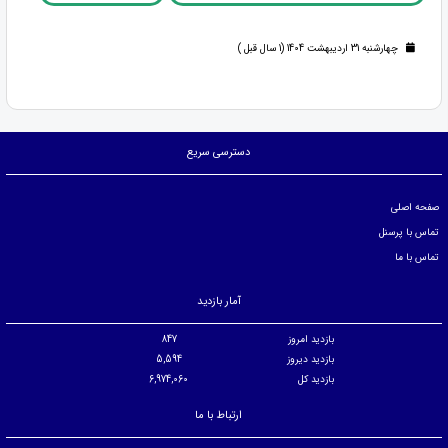
چهارشنبه 31 اردیبهشت 1404 (1 سال قبل )
دسترسی سریع
صفحه اصلی
تماس با پرسنل
تماس با ما
آمار بازدید
بازدید امروز
847
بازدید دیروز
5,594
بازدید کل
6,974,060
ارتباط با ما