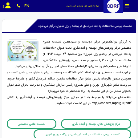
EN
مرکز پژوهش های توسعه و آینده نگری
نشست بررسی ملاحظات پدافند غیرعامل در برنامه‏ ریزی شهری برگزار می شود
به گزارش روابط‌عمومی مرکز، دویست و سیزدهمین نشست علمی-
تخصصی مرکز پژوهش‌های توسعه و آینده‌نگری تحت عنوان «ملاحظات
پدافند غیرعامل در برنامه‏ریزی شهری» روز سه‌شنبه 24 تیرماه 1404، از
ساعت 10:00 الی 12:00.با حضور جامعه علمی، پژوهشی، دانشگاهی،
اندیشگاهی، صاحب‌نظران، مدیران، کارشناسان دستگاه‌های اجرایی ملّی و استانی برگزار می‌شود.
در این نشست، مصطفی بهزادفر؛ استاد تمام دانشگاه علم و صنعت ایران به عنوان مدیر علمی نشست و
همچنین منصور باقرصاد؛ رئیس سابق مرکز مطالعات سازمان پدافند غیرعامل کشور و علیرضا جاوید؛
سرپرست سابق شهرداری تهران و علی نصیری؛ رئیس سازمان پیشگیری و مدیریت بحران شهر تهران
به‌‌عنوان سخنرانان در این نشست به ایراد نقطه‌نظرات خود می‌پردازد.
علاقه‌مندان می‌توانند با مراجعه به تالار مجازی مرکز پژوهش‌های توسعه و آینده‌نگری به نشانی
http://connect.mporg.ir/cdrf در این نشست شرکت نمایند.
مرکز پژوهش های توسعه و آینده نگری
نشست علمی تخصصی
نشست بررسی ملاحظات پدافند غیرعامل در برنامه‏ ریزی شهری