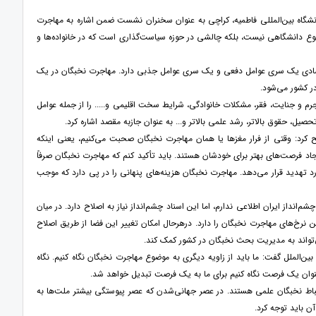
س سابق دانشکده علوم اجتماعی UAJK، استاد و مشاور ارشد دانشگاه بین‌المللی فاطمیه، کراچی به عنوان سخنران نشست ضمن اشاره به مهاجرت
ضوع دانشگاهی نیست، بلکه چالشی در حوزه سیاست‌گذاری است که در خانواده‌ها و
قتصادی یک سری عوامل دفعی و یک سری عوامل جذبی دارد. مهاجرت نخبگان در یک
ر کشور می‌شود.
رم و جنایت، فقر، مشکلات خانوادگی، شرایط سخت اقلیمی و..... را از جمله عوامل
یل، حقوق بالاتر، رشد علمی بالاتر و... به عنوان جازبه مقصد اشاره کرد.
ی فاطمیه، کراچی تشریح کرد: وقتی از فرار مغزها یا همان مهاجرت نخبگان صحبت می‌کنیم، یعنی اینکه
ایجاد فرصت‌های بهتر برای خودشان هستند. باید تأکید کنم که مهاجرت نخبگان صرفاً
 تهدید قرار می‌دهد. مهاجرت نخبگان هزینه‌های پنهانی را در پی دارد که موجب
شم‌انداز ایران اطلاعی ندارم، اما این اسناد چشم‌انداز نیاز به اصلاح دارد. در میان
 نرخ‌های مهاجرت نخبگان را دارد. درهرحال امکان تغییر این فضا از طریق اصلاح
واند به مدیریت بحث نخبگان در کشور کمک کند.
‌الملل گفت: ما باید از زاویه دیگری به موضوع مهاجرت نخبگان نگاه کنیم. نگاه
عنوان یک فرصت نگاه کنیم برای ما به یک فرصت تبدیل خواهد شد.
رتباط نخبگان علمی هستند. در عصر جهانی‌شدن که عصر پیوستگی بیشتر ملت‌ها به
ن باید توجه کرد.