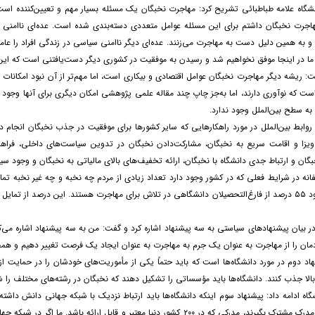
گاه علامه طباطبائی تشریح کرد: مهاجرت نخبگان یک مسئله بسیار مهم و تعیین‌کننده است 
هاجرت نخبگان داشتم برای این مسئله عوامل متعددی دسته‌بندی شده است. عده‌ای ناامنی ا
 و به همین دلیل دست به مهاجرت می‌زنند. عده‌ای دیگر ناامنی سیاسی در زندگی افراد را عام
 ما در اینجا موفق نخواهیم شد و رسیدن به موفقیت در کشوری دیگر دست‌یافتنی است که ای
ت: ریشه دیگر مهاجرت نخبگان عوامل اقتصادی و بیکاری است، اما مهم‌تر از آن نبود امکانات
است که نوآوری دارند، اما به‌جز چاپ چند مقاله علمی پژوهشی امکان دیگری برای آنها وجود 
 به سطح بین‌الملل وجود ندارد.
 روابط بین‌الملل در مورد راهکارهایی که سایر کشورها برای موفقیت در جذب نخبگان انجام 
ویزا و اقامت سریع به نخبگان، مشارکت‌دادن نخبگان در تدوین سیاست‌های داخلی، فراه
خبگان و ارتباط جدی دانشگاه با نخبگان، ارائه تخفیف‌های بالای مالیاتی به نخبگان و وجود 
بالا گرفته و حدود ۵۵ درصد از فارغ‌التحصیلان دانشگاهی در تلاش برای مهاجرت هستند. این درصد
بیان پیشنهادهای سیاستی به سه پیشنهاد اشاره کرد و گفت: من به سه پیشنهاد اشاره می‌کنم ک
دمان را از مهاجرت به عنوان یک جرم به مهاجرت به عنوان ایجاد یک فرصت تغییر دهیم و همچ
اد دوم در مورد دانشگاه‌ها است که باید حتماً یکی از مأموریت‌های خودشان را در حمایت از ن
 بالا جذب کنند. دانشگاه‌ها باید مؤسساتی را تشکیل دهند که نخبگان در رشته‌های مختلف را 
اه ادامه داد: پیشنهاد سوم اینکه دانشگاه‌ها باید ارتباط نزدیک با شبکه جهانی دانش داشته 
تحصیل کنند و مدرک مشترک بگیرند، مدرکی که در ۲۰۰ کشور دنیا معتبر و قاب