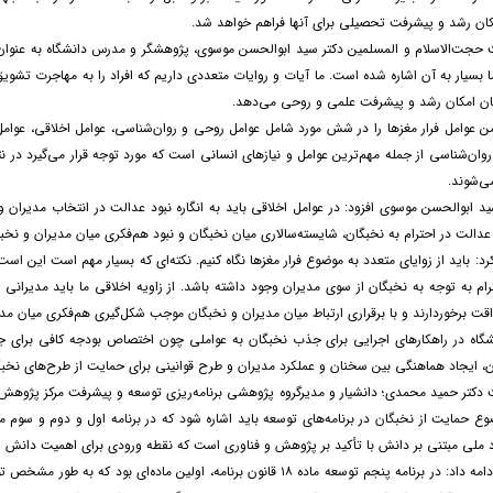
کان رشد و پیشرفت تحصیلی برای آنها فراهم خواهد شد.
حجت‌الاسلام و المسلمین دکتر سید ابوالحسن موسوی، پژوهشگر و مدرس دانشگاه به عنوان 
ا بسیار به آن اشاره شده است. ما آیات و روایات متعددی داریم که افراد را به مهاجرت تش
ان امکان رشد و پیشرفت علمی و روحی می‌دهد.
من عوامل فرار مغزها را در شش مورد شامل عوامل روحی و روان‌شناسی، عوامل اخلاقی، عوامل
وان‌شناسی از جمله مهم‌ترین عوامل و نیازهای انسانی است که مورد توجه قرار می‌گیرد در ن
می‌شوند.
د ابوالحسن موسوی افزود: در عوامل اخلاقی باید به انگاره نبود عدالت در انتخاب مدیران و
دالت در احترام به نخبگان، شایسته‌سالاری میان نخبگان و نبود هم‌فکری میان مدیران و نخب
: باید از زوایای متعدد به موضوع فرار مغزها نگاه کنیم. نکته‌ای که بسیار مهم است این است
ام به توجه به نخبگان از سوی مدیران وجود داشته باشد. از زاویه اخلاقی ما باید مدیرانی ر
ت برخوردارند و با برقراری ارتباط میان مدیران و نخبگان موجب شکل‌گیری هم‌فکری میان مد
اه در راهکارهای اجرایی برای جذب نخبگان به عواملی چون اختصاص بودجه کافی برای جذب
، ایجاد هماهنگی بین سخنان و عملکرد مدیران و طرح قوانینی برای حمایت از طرح‌های نخبگا
دکتر حمید محمدی؛ دانشیار و مدیرگروه پژوهشی برنامه‌ریزی توسعه و پیشرفت مرکز پژوه
حمایت از نخبگان در برنامه‌های توسعه باید اشاره شود که در برنامه اول و دوم و سوم ما ه
 ملی مبتنی بر دانش با تأکید بر پژوهش و فناوری است که نقطه ورودی برای اهمیت دانش 
حمید محمدی ادامه داد: در برنامه پنجم توسعه ماده ۱۸ قانون برنامه، اولی