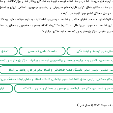
د توجه قرار می‌داد. اما در برنامه ششم توسعه توجه به نخبگان بیشتر شد و وزارتخانه‌ها و 
ده ۹۸ این برنامه به منظور فعال کردن قابلیت‌های سرزمینی و راهبردی جمهوری اسلامی ایران و
ا در حل مسائل کشور مورد توجه قرار گرفت
کارشناسان و صاحب‌نظران حاضر در نشست، به بیان نقطه‌نظرات و طرح سؤالات خود پرداختن
شایان‌ذکر است این نشست به صورت بین‌المللی در تاریخ
سین عظیمی مرکز پژوهش‌های توسعه و آینده‌نگری برگزار شد.
وهش های توسعه و آینده نگری
نشست علمی تخصصی
تحقق اهداف ماد
‏گذاری در مواجهه با هوش
ید محمدی؛ دانشیار و مدیرگروه پژوهشی برنامه‌ریزی توسعه و پیشرفت مرکز پژوهش‌های توسعه
ن سلیمی؛ رئیس سابق دانشگاه علامه طباطبائی و استاد تمام در حوزه روابط بین‌الملل
دانی؛ رئیس سابق دانشکده علوم اجتماعی UAJK، استاد و مشاور ارشد دانشگاه بین‌المللی فاطمیه، کراچی
شکل می‏ دهند» اثر آلن برتو، اقتصاددان و برنامه‌ریز شهری و از 
سان‏پور و همکاران توسط انتشارات مرکز پژوهش‏های توسعه و آینده‏نگری منتشر شد.
ی در مواجهه با هوش مصنوعی»، به نویسندگی علیرضا شاهپری، توسط انتشارات مرکز پژوهش‏های توسعه و آینده
سلام و المسلمین دکتر سید ابوالحسن موسوی، پژوهشگر و مدرس دانشگاه
فرار
بیشتر بخوانید ... !
ل )