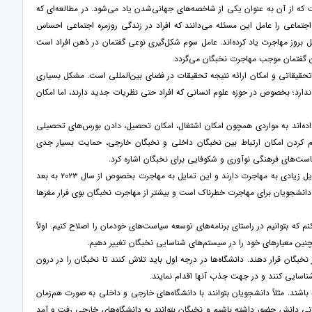
که از آن به عنوان یکی از شاخصه‌های جهانی‌شدن یاد می‌شود. در مطالعه‌ای که
جتماعی را عامل این مسئله می‌دانند که افراد در زندگی روزمره اجتماعی احساس
ل بروز مهاجرت یاد کرده‌اند. عامل سوم شکل‌گیری نوعی گفتمان در ذهن افراد است
ن گفتمان موجب مهاجرت نخبگان می‌گردد.
 تحقیقاتی و امکان ارائه نتیجه تحقیقات در فضای بین‌المللی است. مشکل بسیاری
ندارد؛ بخصوص در حوزه علوم انسانی که افراد حتی نظریات جدید دارند، اما امکان
داده‌اند به مواردی همچون امکان اشتغال، امکان تحصیل، دادن بورس‌های تحصیلی
م کردن امکان ارتباط بین نخبگان داخلی و نخبگان خارجی، حمایت بسیار جدی
سیاست‌های فرهنگی نوآوری و شکوفایی برای نخبگان اشاره کرد.
وی افزود: متأسفانه در شرایط فعلی که در کشور وجود دارد تعداد زیادی از مردم چه نخبه و چه غیر نخبه تمایل زیادی به مهاجرت دارند و این تمایل به مهاجرت بخصوص از سال ۲۰۲۳ به بعد
 از تمایل دانشجویان برای مهاجرت خطرناک است و بیشتر از مهاجرت نخبگان بوی فرار مغزها
ه بتوانیم در راستای برنامه‌های توسعه سیاست‌های خودمان را اصلاح کنیم. اولاً
نین معیارهای خود را در سیستم‌های شناسایی نخبگان تغییر دهیم.
خبگان قرار دهند. دانشگاه‌ها در درجه اول باید تلاش کنند تا نخبگان را در درون
شناسایی کنند و در جهت جذب آنها اقدام نمایند.
باشند. مثلاً دانشجویان بتوانند با دانشگاه‌های خارجی و داخلی به صورت هم‌زمان
ل ارائه باشد. ما اگر در شبکه جهانی دانش حضور داشته باشیم و نخبگان بتوانند به دانشگاه‌های خارجی رفت و آمد