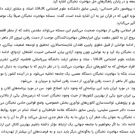
وسعه و در پایان راهکارهای حل مهاجرت نخبگان اشاره کرد.
در ادامه نشست پروفسور دکتر حمدانی؛ رئی
وزه الهی که در قرآن نیز به آن اشاره شده است، گفت: مسئله مهاجرت نخبگان صرفاً یک مو
یر می‌گذارد.
نظر اسلامی وقتی از مهاجرت صحبت می‌کنیم این مسئله می‌تواند مقدس باشد که از منظر ا
خروج ارز به کشور مقصد برای امرارمعاش مهاجرت‌کنندگان موجب از دست رفتن نیروی کار ماهر د
 ادامه عواملی از قبیل حقوق پایین، فقدان شایسته‌سالاری، تحقیق و توسعه ضعیف، بیکاری، ج
 نخبگان یاد کرد و به عواملی چون وجود آزادی بیان، احساس امنیت، اشتغال، ازدواج، ادامه تحص
رئیس سابق دانشکده علوم اجتماعی UAJK ، ستاد و مشاور ارشد دانشگاه بین‌الملل
افراد حرفه‌ای که به کشورهای دیگر مهاجرت می‌کنند را در نظر داریم که با مهاجرت به دنبال 
، بلکه با مهاجرت نخبگان دستگاه عصبی یک جامعه تخلیه می‌شود و در آینده کشور را مورد
وی کار ماهر، از دست رفتن نوآوری، از دست رفتن اساتید و مربیان و... می‌شود.
ود: در مورد ایران باید این برنامه‌ای که وجود دارد اصلاح شود. من در مورد برنامه‌های کلان و چ
 ایران جزو یکی از بهترین کشورها از حیث وجود نخبگان است که درعین‌حال یکی از بالاترین
ق و پژوهش، توانمندسازی کانون‌های نوآوری بخش خصوصی، وضع قوانین حامی نخبگان می‌ت
شست دکتر حسین سلیمی؛ رئیس سابق دانشگاه علامه طباطبائی و استاد تمام در حوزه روابط بین
 نخبگان به عنوان یک خطر آن را برای ما به یک خطر جدی تبدیل می‌کند و اگر ما آن را به 
مه داد: ما اگر بخواهیم با جامعه جهانی یک ارتباط مؤثر داشته باشیم بهترین کانال این ا
د مسئله مهاجرت نخبگان را به‌گونه‌ای دیگر باید دید و به فرصت‌های آن بیشتر از تهدیدات آ