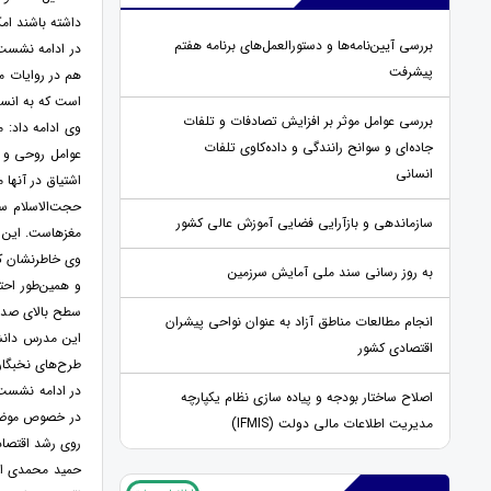
داشته باشند ام
بررسی آیین‌نامه‌ها و دستورالعمل‌های برنامه هفتم
در ادامه نشست 
پیشرفت
هم در روایات م
است که به انس
بررسی عوامل موثر بر افزایش تصادفات و تلفات
وی ادامه داد: 
جاده‌ای و سوانح رانندگی و داده‌کاوی تلفات
عوامل روحی و ر
انسانی
اشتیاق در آنها 
حجت‌الاسلام سی
سازماندهی و بازآرایی فضایی آموزش عالی کشور
مغزهاست. این ع
وی خاطرنشان کرد
به روز رسانی سند ملی آمایش سرزمین
و همین‌طور احتر
سطح بالای صداق
انجام مطالعات مناطق آزاد به عنوان نواحی پیشران
این مدرس دانشگ
اقتصادی کشور
طرح‌های نخبگان
در ادامه نشست 
اصلاح ساختار بودجه و پیاده سازی نظام یکپارچه
در خصوص موضوع 
مدیریت اطلاعات مالی دولت (IFMIS)
روی رشد اقتصاد