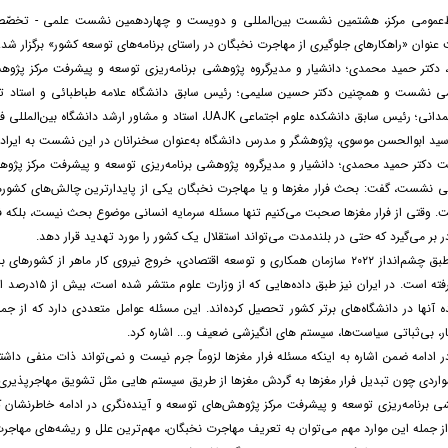
ط‌عمومی مرکز، هشتمین نشست بین‌المللی و دویست و چهاردهمین نشست علمی - تخصّص
عنوان «راهکارهای جلوگیری از مهاجرت نخبگان در راستای برنامه‌های توسعه کشور» برگزار شد.
کتر حمید محمدی؛ دانشیار و مدیرگروه پژوهشی برنامه‌ریزی توسعه و پیشرفت مرکز پژوهش
می نشست و همچنین دکتر حسین سلیمی؛ رئیس سابق دانشگاه علامه طباطبائی و استاد تمام
پروفسور دکتر حمدانی؛ رئیس سابق دانشکده علوم اجتماعی UAJK، استاد و مشاور ا
سید ابوالحسن موسوی، پژوهشگر و مدرس دانشگاه به‌عنوان سخنرانان در این نشست به ایراد ن
 دکتر حمید محمدی؛ دانشیار و مدیرگروه پژوهشی برنامه‌ریزی توسعه و پیشرفت مرکز پژوهش
ی نشست، گفت: بحث فرار مغزها و یا مهاجرت نخبگان یکی از پایدارترین چالش‌های کشورهای
 وقتی از فرار مغزها صحبت می‌کنیم تنها مسئله سرمایه انسانی موضوع بحث نیست، بلکه فر
در بر می‌گیرد که حتی در بلندمدت می‌تواند استقلال یک کشور را مورد تهدید قرار دهد.
وی ادامه داد: طبق چشم‌انداز ۲۰۲۲ سازمان همکاری و توسعه اقتصادی، خروج نیروی کار
ه آنها در دانشگاه‌های برتر کشور تحصیل کرده‌اند. این مسئله عوامل متعددی دارد که از
ار، بی‌ثباتی سیاست‌ها، سیستم های انگیزشی ضعیف و... اشاره کرد.
ادامه ضمن اشاره به اینکه مسئله فرار مغزها لزوماً جرم نیست و نمی‌تواند ذات منفی داشت
مواردی چون تبدیل فرار مغزها به گردش مغزها از طریق سیستم ‌هایی مثل تشویق مهاجرپذیری 
ی برنامه‌ریزی توسعه و پیشرفت مرکز پژوهش‌های توسعه و آینده‌نگری در ادامه خاطرنشا
ز جمله این موارد مهم می‌توان به تعریف مهاجرت نخبگان، مهم‌ترین علل و ریشه‌های مهاجرت 