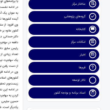
با برنامه‌های ت
ساختار مرکز
به عنوان یک آم
گروه‌های پژوهشی
آینده کشورها تأث
وی افزود: از م
کتابخانه
کشور علاوه بر 
دکتر حمدانی در
امکانات مرکز
دافعه در مهاجرت
تعداد زیادی از 
اخبار
یک مهاجرت نیست
از دست رفتن نیر
فرم‌ها
وی در ادامه افز
کشورهای اسلامی
تالار توسعه
زیست‌بوم تحقی
در ادامه این ن
اسناد برنامه و بودجه کشور
کردن به مهاجرت
حسین سلیمی ادا
یکدیگر است، شای