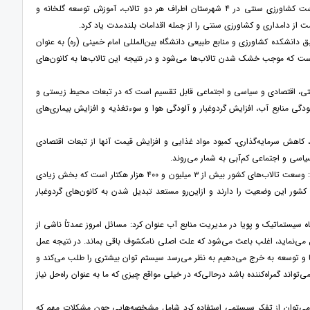
کانون‌های ریزگرد فعال، بذرپاشی و بوته کاری در محدوده کانون‌های ریزگرد فعال، آموزش و تغییر الگوی کشت کشاورزی سنتی در ۴ شهرستان اطراف هر دو تالاب، آموزش توسعه گلخانه و
از دامداری و کشاورزی سنتی را از جمله اقدامات بلندمدت یاد کرد.
انشکده کشاورزی و منابع طبیعی دانشگاه بین‌المللی امام خمینی (ره) به عنوان
ست که موجب خشک شدن تالاب‌ها می‌شود و در نتیجه این تالاب‌ها به کانون‌های
شتی، اقتصادی و سیاسی و اجتماعی قابل تقسیم است که در تبعات محیط زیستی و
ودگی منابع آب، افزایش گردوغبار و آلودگی هوا و سوءتغذیه و افزایش بیماری‌های
 کاهش سرمایه‌گذاری، کمبود مواد غذایی و افزایش قیمت آنها از تبعات اقتصادی
اسی و اجتماعی کم‌آبی به شمار می‌روند.
عضو هیئت علمی دانشکده کشاورزی و منابع طبیعی دانشگاه تهران در خصوص وسعت تالاب‌های کشور گفت: وسعت تالاب‌های کشور بیش از ۳ میلیون و ۴۰۰ هزار هکتار است که بخش زیادی
صلی و مقطعی شده. اند. بررسی‌ها نشان می‌دهد که ۷۰ درصد تالاب‌های کشور این وضعیت را دارند و ازاین‌رو مستعد تبدیل شدن به کانون‌های گردوغبار
 سیستماتیک و پویا در مدیریت منابع آب عنوان کرد: مسائل امروز عمدتاً ناشی از
قل می‌نماید، اغلب باعث می‌شود که علت اصلی نامکشوف باقی بماند. در نتیجه عمل
 توسعه به خرج می‌دهیم به نظر می‌رسد سیستم توان بیشتری را طلب می‌کند و
 می‌تواند گمراه‌کننده باشد درحالی‌که در خیلی مواقع چیزی که ما به عنوان راه‌حل نیاز
 می‌توان از تفکر سیستمی استفاده کرد شامل مشخصه‌هایی چون مشکلات مهم که