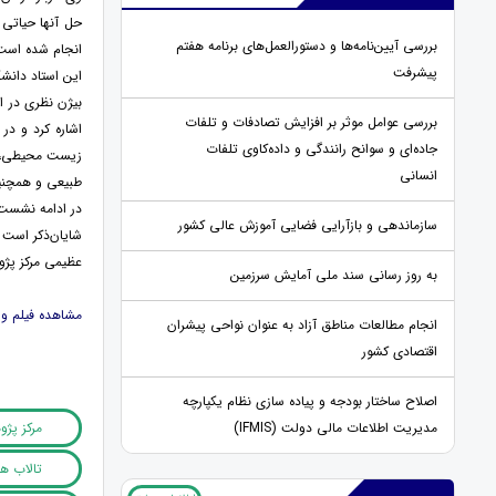
حل آنها حیاتی 
بررسی آیین‌نامه‌ها و دستورالعمل‌های برنامه هفتم
انجام شده است ک
پیشرفت
این استاد دانشگ
بیژن نظری در ا
بررسی عوامل موثر بر افزایش تصادفات و تلفات
اشاره کرد و د
جاده‌ای و سوانح رانندگی و داده‌کاوی تلفات
زیست محیطی، ض
انسانی
طبیعی و همچنین 
در ادامه نشست 
سازماندهی و بازآرایی فضایی آموزش عالی کشور
عظیمی مرکز پژو
به روز رسانی سند ملی آمایش سرزمین
مشاهده فیلم و
انجام مطالعات مناطق آزاد به عنوان نواحی پیشران
اقتصادی کشور
اصلاح ساختار بودجه و پیاده سازی نظام یکپارچه
مرکز پژ
مدیریت اطلاعات مالی دولت (IFMIS)
تالاب ه