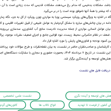
باشد، مشکلات بدخیمی که مدام رخ می‌دهند، مشکلات قدیمی که مدت زیادی است با آن دست
ه بیشتر یا همهٔ آنها ناموفق بوده است را در بر می‌گیرد.
اه در اشاره به ویژگی‌های رویکرد سیستمی پویا به مواردی چون رویکرد از کل به جزء، نگاه زمان‌م
دامه در بیان چالش‌های مبارزه با مشکل گردوغبار به عوامل طبیعی از قبیل تغییرات اقلیمی و
ر بیان عوامل انسانی مواردی از جمله مدیریت نادرست منابع آب کشاورزی، سدسازی بی‌ر
عف در نظام حکمرانی محیط زیست، نبود قوانین جامع و اجرای ضعیف مقررات موجود، پراک
کمبود بودجه و فناوری‌های پایش را مورد اشاره قرار داد.
کارشناسان و صاحب‌نظران حاضر در نشست، به بیان نقطه‌نظرات و طرح سؤالات خود پرداختن
شایان‌ذکر است این نشست در تاریخ ۷ مردادماه ۱۴۰۴، به‌صورت حضوری و مجا
هش‌های توسعه و آینده‌نگری برگزار شد.
 دریافت فایل های نشست
وهش های توسعه و آینده نگری
نشست علمی تخصصی
ای کشور، از فرصت تا تهدید
انواع تالاب ها
کانون‌های گردوغ