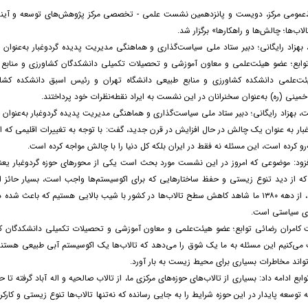
ط‌عمومی مرکز، دویست و پانزدهمین نشست علمی - تخصصی مرکز پژوهش‌های توسعه و آینده
ب‌ها؛ چالش‌ها و راهکارها» برگزار شد.
بهزاد رایگانی؛ دبیر ستاد ملی سیاست‌گذاری و هماهنگی مدیریت پدیده گردوغبار به‌عنو
وابع؛ عضو هیئت‌علمی و معاون آموزشی و تحصیلات تکمیلی دانشکدگان کشاورزی و منابع ط
ت‌علمی دانشکده کشاورزی و منابع طبیعی دانشگاه تهران و رئیس اسبق دانشکده کشاو
 خمینی (ره) به‌عنوان سخنرانان در این نشست به ایراد نقطه‌نظرات خود پرداختند.
، بهزاد رایگانی؛ دبیر ستاد ملی سیاست‌گذاری و هماهنگی مدیریت پدیده گردوغبار به‌عنو
بار به عنوان یک چالش در حال افزایش در قرن جدید، گفت: با توجه به تغییرات اقلیمی که ات
‌رو کرده است، این مسئله نه فقط در ایران بلکه کل دنیا را با چالش مواجه کرده است.
افزود: موضوعی که امروز در این نشست مورد بحث است یکی از محورهای حوزه گردوغبار یعنی تا
که از دید تنوع زیستی و حفظ ساختارهایی که برای اکوسیستم‌ها واجب است، بسیار حائز
آب‌های سطحی، از دهه ۱۳۸۰ ما شاهد کاهش سطح تالاب‌ها در کشور با شیب بالایی هستیم که 
های سیاستی است.
 کامران رضائی توابع؛ عضو هیئت‌علمی و معاون آموزشی و تحصیلات تکمیلی دانشکدگان کش
می‌کنیم این مسئله به ما یک شوق را می‌دهد که تالاب‌ها یک اکوسیستم آبی طبیعی هستند
تواند مخاطرات بسیاری برای محیط زیست به بار آورد.
ابع ادامه داد: بسیاری از تالاب‌های حوزه‌های مرکزی ما، از تالاب صالحیه و اله آباد گرفته
 توسعه پایدار در این حوزه شرایط را به جایی رسانده که نه‌تنها تالاب‌ها تنوع زیستی و کا