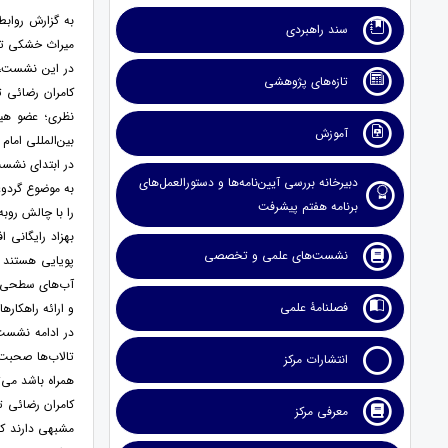
به گزارش رواب
سند راهبردی
میراث خشکی تالا
در این نشست، 
تازه‌های پژوهشی
کامران رضائی ت
نظری؛ عضو هیئ
آموزش
بین‌المللی امام
در ابتدای نشست
دبیرخانه بررسی آیین‌نامه‌ها و دستورالعمل‌های
به موضوع گردوغ
برنامه هفتم پیشرفت
را با چالش روبه
بهزاد رایگانی 
نشست‌های علمی و تخصصی
پویایی هستند 
فصلنامۀ علمی
و ارائه راهکار
در ادامه نشست
تالاب‌ها صحبت 
انتشارات مرکز
همراه باشد می‌
کامران رضائی تو
معرفی مرکز
مشبهی دارند که