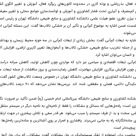
 کم‌مصرف و آبیاری تحت فشار کشاورزی و آموزش و توانمندسازی جوامع محلی و تغییر معیشت 
بیژن نظری؛ عضو هیئت علمی دانشکده کشاورزی و منابع طبیعی دانشگاه تهران و رئیس اسبق د
ست ضمن اشاره به موضوع کم‌آبی و تأثیر آن بر خشکی تالاب‌ها گفت: این مسئله کم‌آبی ا
می‌شوند.
شاره به تبعات کم‌آبی گفت: بخش زیادی از تبعات کم‌آبی در سه حوزه محیط زیستی و بهدا
 از جمله تخریب منابع طبیعی، خشکی تالاب‌ها و آبخوان‌ها، تغییر کاربری اراضی، افزایش آل
 انسان می‌توان اشاره کرد.
کم‌آبی تبعات اقتصادی و سیاسی نیز دارد که مواردی چون کاهش تولید، کاهش سرانه درآمد،
ی چون افزایش بیکاری، افزایش مهاجرت، کاهش رضایت‌مندی و بروز مناقشات از جمله تبعات سی
از آنها دچار خشکیدگی دائمی، ف
کده کشاورزی و منابع طبیعی دانشگاه بین‌المللی امام خمینی (ره) ضمن تأکید بر ضرورت نگاه
وزی است؛ راه‌حل‌هایی که مسائل و مشکلات را فقط از ناحیه‌ای به ناحیه دیگر در سیستم منت
شی سخت و بد از طرف سیستم را سبب می‌شود. هر قدر سعی و تلاش بیشتری در جهت ارتقا و
ای ساده‌انگارانه راه به جایی نمی‌برند. پافشاری و اصرار بر روی آشناترین و ساده‌ترین راه‌حل‌ها
 پیچیده‌تر است.
 مناسب برای استفاده از تفکر سیستماتیک در حل مشکلات گفت: مشکلاتی که برای حل آنها