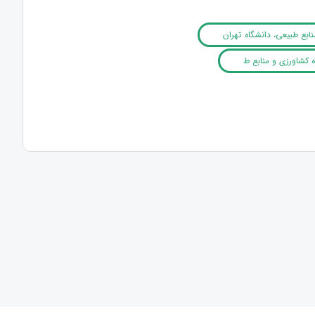
بع طبیعی، دانشگاه تهران
 کشاورزی و منابع ط
کارشناسان باسابقه بانک جهانی، و با ترجمه دکتر ابوالحسن مدرس ‏
‏نگری منتشر شد.