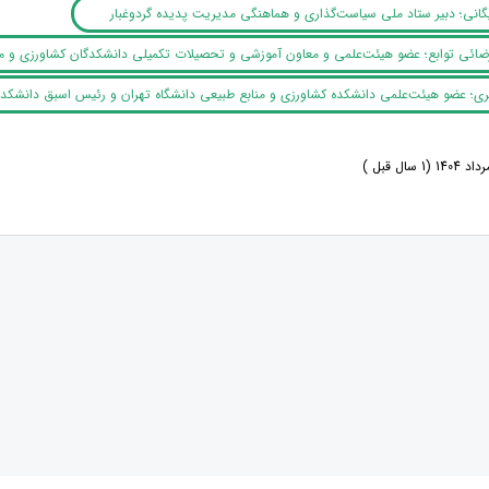
یگانی؛ دبیر ستاد ملی سیاست‌گذاری و هماهنگی مدیریت پدیده گردوغبار
رضائی توابع؛ عضو هیئت‌علمی و معاون آموزشی و تحصیلات تکمیلی دانشکدگان کشاورزی و منا
ری؛ عضو هیئت‌علمی دانشکده کشاورزی و منابع طبیعی دانشگاه تهران و رئیس اسبق دانشکده
‏گذاری در مواجهه با هوش
شکل می‏ دهند» اثر آلن برتو، اقتصاددان و برنامه‌ریز شهری و از 
سان‏پور و همکاران توسط انتشارات مرکز پژوهش‏های توسعه و آینده‏نگری منتشر شد.
ی در مواجهه با هوش مصنوعی»، به نویسندگی علیرضا شاهپری، توسط انتشارات مرکز پژوهش‏های توسعه و آینده
بیشتر بخوانید ... !