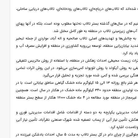
ز تقسیم‌بندی از تالاب‌ها، ۵ نوع تالاب از یکدیگر تفکیک شده‌اند که تالاب‌های دریاچه‌ای، تالاب‌های رودخانه‌ای، تالاب‌های دریایی ساحلی،
ا اله آباد در یک بازه زمانی ۳۳ساله که نگاه می‌کنیم، می‌بینیم که در سال‌های گذشته بستر تالاب نه‌تنها مطلوب بوده است، بلکه در آنها پهنای
به چالش‌ها و تهدیدهای اصلی تالاب صالحیه و اله آباد، مواردی از جمله تبخیر
ید بیابان‌زایی منطقه، توسعه بی‌رویه کشاورزی در منطقه و افزایش مصرف آب و
د یاد کرد.
ثرات زیست محیطی احداث زهکش در منطقه، با استفاده از روش ماتریس تلفیقی
های ارزیابی اثرات کیفی به روش آیکولد با روش لئوپولد کمی‌سازی می‌شود. در این روش اثرات تمامی
رهنگی بررسی شده و کمی شده مورد تجزیه و تحلیل قرار می‌گیرد.
این استاد دانشگاه درباره تأثیر شتر بر تخریب بافت خاک و تشدید بیابان‌زایی خاطرنشان کرد: میانگین تغذیه هر شتر بالغ روزانه ۱۳ الی ۱۵ کیلوگرم ماده خشک گیاهی مناطق بیابانی است. با در
نظر گرفتن میانگین ۱۴ کیلوگرم، در ۶ ماه، مصرف هر شتر حدود ۱۲۶۰ تن ماده خشک می‌باشد، درحالی‌که ظرفیت تولیدی منطقه حدود ۳۴۰ کیلوگرم ماده خشک در هکتار در سال است. همچنین
هر شتر در طول روز حدود ۲۰۰۰ مترمربع خاک را پاکوبه کرده و با احتساب ۵۰۰ نفر شتر هویت گذاری شده و غیرمجاز در منطقه مورد مطالعه در ۴ ماه خشک ۱۲۰۰۰ هکتار از سطح بستر منطقه
مات مدیریتی یکپارچه به دو دسته از اقدامات شامل اقدامات مدیریتی فوری و
زهکش، تأمین نیاز آبی از پساب تصفیه شده شهرک صنعتی نظرآباد، تأمین نیاز آبی
وی همچنین در بیان اقدامات مدیریتی بلندمدت به مواردی چون تبدیل شترداری سنتی به شترداری صنعتی، جلوگیری از چرای دام در کل بستر تالاب به مدت ۵ سال، احداث بادشکن غیرزنده در