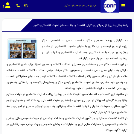
EN
مرکز پژوهش های توسعه و آینده نگری
راهکارهای خروج از بحرانهای کنونی اقتصاد و ارتقاء سطح امنیت اقتصادی کشور
به گزارش روابط عمومی مرکز، نشست علمی - تخصصی مرکز
پژوهش‌های توسعه و آینده‌نگری با عنوان «امنیت اقتصادی، الزامات و
روش‌های اجرا» با هدف تبیین ابعاد امنیت اقتصادی و کارکرد آن در
پیشبرد اهداف دولت چهاردهم، برگزار شد.
در این نشست دکتر حیدر مستخدمین حسینی، استاد دانشگاه و معاون اسبق وزارت امور اقتصادی و
دارائی به عنوان مدیر علمی نشست و همچنین دکتر فرشاد مؤمنی استاد دانشکده اقتصاد دانشگاه
علامه طباطبائی و دکتر حسین راغفر استاد دانشکده اقتصاد دانشگاه الزهرا به عنوان سخنرانان نشست
و مهندس عابد مشایخ، مشاور امنیت اقتصادی رئیس مرکز پژوهش‌های توسعه و آینده‌نگری به عنوان
دبیر علمی نشست به ایراد نقطه‌نظرات خود پرداختند.
در حاشیه این نشست به اقدامات صورت‌گرفته شده در پیشبرد برنامه امنیت اقتصادی در دولت محترم
وفاق و راهکارهای تسهیلگر در اجرایی نمودن مؤلفه‌های امنیت اقتصادی پرداخته شد و همچنین، لزوم
تأمین مطلوب معیشت خانوار و کارکرد اقتصاد سالم و فراگیر، به عنوان دو رکن اساسی در اجرای برنامه
اقتصادی مورد تأکید قرار گرفت.
در ادامه نشست، سخنرانان بر تأمین امنیت اقتصادی و عدالت اجتماعی در جهت خصوصی‌سازی واقعی
اقتصاد و تخصیص با مساوات منابع ارزی و اعتبارات به بخش خصوصی جهت جذب سرمایه‌گذاری در
تولید تأکید نمودند.