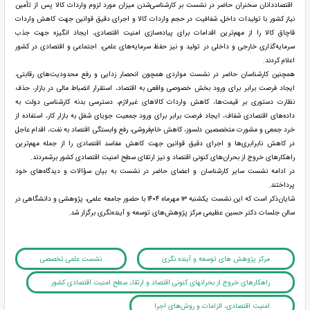
اقتصاددانان سخنران حاضر در نشست بر کارشناسی‌شدن میزان مورد لزوم واردات کالا پس از تأمین
نیاز کشور با تولیدات داخل، شفافیت در حجم واردات کالا و اجرای دقیق قوانین جهت کاهش واردات
قاچاق کالا را از مهم‌ترین اقدامات برای پیاده‌سازی امنیت اقتصادی، ایجاد انگیزه جهت جذب
سرمایه‌گذاری خارجی و داخلی در تولید و نیز حفظ سرمایه‌های علمی، اجتماعی و اقتصادی در کشور
اعلام کردند.
همچنین کارشناسان حاضر در نشست مواردی همچون انحصار زدایی و رفع محدودیت‌های رقابتی،
ایجاد فرصت برابر برای ورود بخش خصوصی واقعی به اقتصاد، استقرار انضباط مالی در بازار، حذف
نظارت دستوری بر قیمت‌ها، کاهش واردات کالاهای غیرلازم، دسترسی بدنه کارشناسی دولت به
داده‌های اقتصادی شفاف، ایجاد فرصت برابر برای ورود جمعیت جویای شغل به بازار کار، استفاده از
خرد جمعی و مشورت متخصصین دلسوز، کاهش خام‌فروشی، رفع وابستگی اقتصاد به نفت، اقدام عاجل
در کاهش نابرابری‌ها و اجرای دقیق قوانین جهت کاهش مفاسد اقتصادی را از جمله مهم‌ترین
راهکارهای خروج از بحران‌های کنونی اقتصاد و نیز ارتقای سطح امنیت اقتصادی کشور برشمردند.
در ادامه نشست سایر کارشناسان و اعضای حاضر در نشست به بیان سؤالات و دیدگاه‌های خود
پرداختند.
شایان‌ذکر است که این نشست یکشنبه ۱۳ مهرماه ۱۴۰۴ با حضور جامعه علمی، پژوهشی و دانشگاهی در
سالن جلسات دکتر حسین عظیمی مرکز پژوهش‌های توسعه و آینده‌نگری برگزار شد.
مرکز پژوهش های توسعه و آینده نگری
نشست علمی تخصصی
راهکارهای خروج از بحرانهای کنونی اقتصاد و ارتقاء سطح امنیت اقتصادی کشور
امنیت اقتصادی، الزامات و روش‌های اجرا