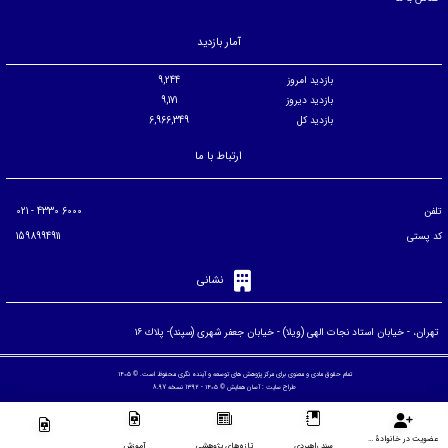
آمار بازدید
بازدید امروز
9,244
بازدید دیروز
9,171
بازدید کل
6,966,349
ارتباط با ما
تلفن
6000 4330 - 021
کد پستی
1598994911
نشانی
تهران، - خيابان استاد نجات الهی (ويلا) - خيابان جعفر شهری (سپند)- پلاك ۱۶
تمام حقوق مادی و معنوی برای مرکز پژوهش های توسعه و آینده نگری محفوظ است. © ۱۴۰۵
طراح سایت :
آسان همایش
© ۱۴۰۵ - 1392 نسخه 8.97
عضویت در خانوادۀ مرکز
سند راهبردی
تازه‌های پژوهشی
آموزش