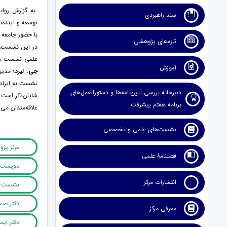
به گزارش روا
سند راهبردی
توسعه و آینده‌
با حضور جامعه 
تازه‌های پژوهشی
در این نشست،
علمی نشست و
آموزش
جی. لیرد؛
نشست به ایراد 
دبیرخانه بررسی آیین‌نامه‌ها و دستورالعمل‌های
شایان‌ذکر است 
برنامه هفتم پیشرفت
علاقه‌مندان می‌
نشست‌های علمی و تخصصی
مرکز پژ
فصلنامۀ علمی
دویست و
انتشارات مرکز
نشست یا
دکتر صمد
معرفی مرکز
دکتر ایم