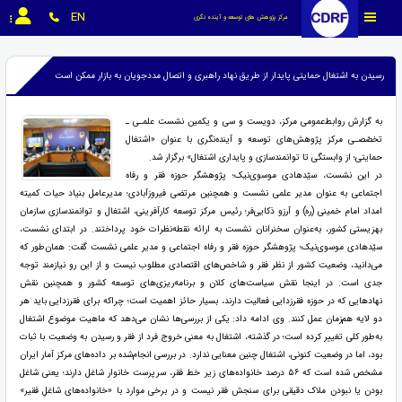
EN
مرکز پژوهش های توسعه و آینده نگری
رسیدن به اشتغال حمایتی پایدار از طریق نهاد راهبری و اتصال مددجویان به بازار ممکن است
به گزارش روابط‌عمومی مرکز، دویست و سی و یکمین نشست علمـی ـ
تخصّصـی مرکز پژوهش‌های توسعه و آینده‌نگری با عنوان «اشتغال
حمایتی؛ از وابستگی تا توانمندسازی و پایداری اشتغال» برگزار شد.
در این نشست، سیّدهادی موسوی‌نیک؛ پژوهشگر حوزه فقر و رفاه
اجتماعی به عنوان مدیر علمی نشست و همچنین مرتضی فیروزآبادی؛ مدیرعامل بنیاد حیات کمیته
امداد امام خمینی (ره) و آرزو ذکایی‌فر؛ رئیس مرکز توسعه کارآفرینی، اشتغال و توانمندسازی سازمان
بهزیستی کشور، به‌عنوان سخنرانان نشست به ارائه نقطه‌نظرات خود پرداختند. در ابتدای نشست،
سیّدهادی موسوی‌نیک؛ پژوهشگر حوزه فقر و رفاه اجتماعی و مدیر علمی نشست گفت: همان‌طور که
می‌دانید، وضعیت کشور از نظر فقر و شاخص‌های اقتصادی مطلوب نیست و از این رو نیازمند توجه
جدی است. در اینجا نقش سیاست‌های کلان و برنامه‌ریزی‌های توسعه کشور و همچنین نقش
نهادهایی که در حوزه فقرزدایی فعالیت دارند، بسیار حائز اهمیت است؛ چراکه برای فقرزدایی باید هر
دو لایه هم‌زمان عمل کنند. وی ادامه داد: یکی از بررسی‌ها نشان می‌دهد که ماهیت موضوع اشتغال
به‌طور کلی تغییر کرده است؛ در گذشته، اشتغال به معنی خروج فرد از فقر و رسیدن به وضعیت با ثبات
بود، اما در وضعیت کنونی، اشتغال چنین معنایی ندارد. در بررسی انجام‌شده بر داده‌های مرکز آمار ایران
مشخص شده است که ۵۶ درصد خانواده‌های زیر خط فقر، سرپرست خانوار شاغل دارند؛ یعنی شاغل
بودن یا نبودن ملاک دقیقی برای سنجش فقر نیست و در برخی موارد با «خانواده‌های شاغلِ فقیر»