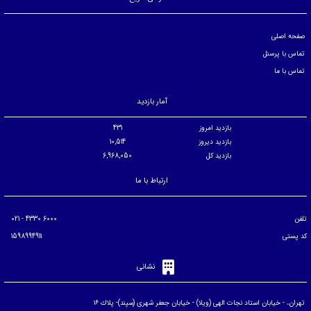
صفحه اصلی
تماس با پرسنل
تماس با ما
آمار بازدید
بازدید امروز
431
بازدید دیروز
10,514
بازدید کل
6,968,050
ارتباط با ما
تلفن
6000 4330 - 021
کد پستی
1598994911
نشانی
تهران، - خيابان استاد نجات الهی (ويلا) - خيابان جعفر شهری (سپند)- پلاك ۱۶