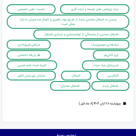
مرکز پژوهش های توسعه و آینده نگری
نشست علمی تخصصی
رسیدن به اشتغال حمایتی پایدار از طریق نهاد راهبری و اتصال مددجویان به بازار
ممکن است
اشتغال حمایتی؛ از وابستگی تا توانمندسازی و پایداری اشتغال
سیّدهادی موسوی‌نیک
مرتضی فیروزآبادی
آرزو ذکایی‌فر
فقر و رفاه اجتماعی
مدیرعامل بنیاد حیات
کمیته امداد امام خمینی
کارآفرینی
اشتغال
سازمان بهزیستی کشور
اشتغال پایدار
اشتغال حمایتی
چهارشنبه 28 آبان 1404 (8 ماه قبل )
دسترسی سریع