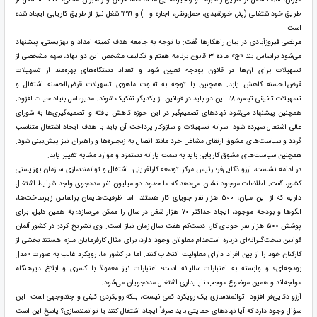
طریق خوداشتغالی (پنل خورشیدی، حمل‌ونقل، اجاره و...) و ۱۱۲۱۹ شغل نیز از طریق کاریابی ایجاد شده
است.
مرتضی فیروزآبادی در بیان راهکارها گفت: با توجه به جامعه هدف کمیته امداد و بهزیستی، پیشنهاد
می‌شود براساس بند «ج» ماده ۳۱ قانون برنامه هفتم و تکالیف مشخص این دو نهاد، سهم مشخصی از
تسهیلات برای آن‌ها در قانون بودجه تعیین شود و تعداد دستگاه‌های بهره‌مند از تسهیلات
قرض‌الحسنه کاهش یابد. همچنین با توجه به تفاوت ماهوی تسهیلات قرض‌الحسنه اشتغال و
تسهیلات تلفیقی تبصره ۱۸، این دو باید در قوانین از یکدیگر تفکیک شوند. مدیرعامل بنیاد حیات افزود:
همچنین پیشنهاد می‌شود نهادهای تصمیم‌گیر در این حوزه کاهش یافته و تصمیم‌گیری‌ها به شورای
عالی اشتغال سپرده شود. سرانه تسهیلات و سازوکار پرداخت آن باید با هدف ایجاد اشتغال متناسب
گردد و سیاست‌های مشوق ارتقای مشاغل خرد مانند اتصال به زنجیره‌ها و راهبران نیز پیش‌بینی شود.
همچنین سیاست‌های مشوق کاریابی باید به سمت یارانه دستمزد و موارد مشابه تغییر یابد.
در ادامه نشست، آرزو ذکایی‌فر؛ رئیس مرکز توسعه کارآفرینی، اشتغال و توانمندسازی سازمان بهزیستی
کشور، گفت: اطلاعات موجود نشان می‌دهد که ما حدود دو میلیون نفر مددجوی واجد شرایط اشتغال
داریم که از این میان، ۵۰۰ هزار نفر جویای کار هستند. اما ظرفیت‌هایمان براساس زیرساخت‌ها،
الگوها و بودجه موجود، ایجاد حداکثر ۷۰ هزار شغل در سال را ممکن می‌سازد؛ به همین دلیل، برای
پوشش ۵۰۰ هزار نفر جویای کار، دست‌کم هفت سال زمان نیاز است. وی تشریح کرد: در کشور آلمان
قوانین سخت‌گیرانه‌ای درباره استخدام معلولان وجود دارد؛ برای مثال کارفرمایان ملزم هستند بخشی از
کارکنان خود را از بین افراد دارای معلولیت انتخاب کنند. اما در کشور ما، رویکرد غالب به صورت «مدل
بودجه‌ای» و وابسته به اعتبارات سالیانه است؛ اعتبارات نیز معمولاً با کسری و ابلاغ دیرهنگام
مواجه‌اند و همین موضوع موجب ناپایداری اشتغال مددجویان می‌شود.
آرزو ذکایی‌فر افزود: توانمندسازی یک رویکرد کمی نیست، بلکه رویکردی کیفی و چندوجهی است. این
سؤال وجود دارد که آیا نهادهای حمایتی باید صرفاً ایجاد اشتغال کنند یا توانمندسازی؟ پاسخ این است