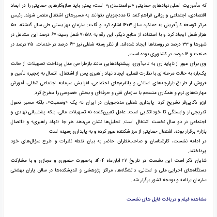
که مأموریت اصلی نهادهای حمایتی «توانمندسازی» است؛ یعنی باید سازوکارهای حمایتی را در ابعاد
اقتصادی، اجتماعی و روانی فراهم کنند تا مددجویان بتوانند به مسیرهای اشتغال متصل شوند. رئیس
مرکز توسعه کارآفرینی به عملکرد سال ۱۴۰۳ اشاره کرد و گفت: سازمان بهزیستی طی سال گذشته، ۵۰
هزار شغل ایجاد کرد و با استفاده از منابع دیگر، این رقم به ۷۰۵۱۸ شغل رسید؛ ۶۷ درصد این مشاغل در
شهرها و ۳۳ درصد در روستاها ایجاد شده‌اند. از نظر رسته شغلی نیز ۶۳ درصد در خدمات، ۲۵ درصد در
صنعت و ۱۲ درصد در کشاورزی بوده است.
وی برای عبور از ناپایداری به تاب‌آوری، پیشنهادهایی مانند بازطراحی مدل پرداخت تسهیلات از حالت
یک‌باره به حالت مرحله‌ای با نظارت فصلی، ایجاد نهاد راهبری پس از اشتغال، اتصال به زنجیره تأمین و
فروش از طریق بازارچه‌های استانی و پلتفرم‌های اجتماعی، افزایش سرمایه اجتماعی شغلی، آموزش
مهارت‌های نرم و همکاری منسجم با سازمان فنی و حرفه‌ای و بخش خصوصی را مطرح کرد.
آرزو ذکایی‌فر تشریح کرد: پایداری شغلی مددجویان در ایران نه یک «وضعیت»، بلکه مسیر تحول
تدریجی از وابستگی تا خوداتکایی است. عامل تعیین‌کننده نه تسهیلات مالی، بلکه پشتیبانی نهادی و
اجتماعی در دو سال نخست اشتغال است. تحلیل‌ها نشان می‌دهد هر جا «نهاد راهبری» و «اتصال
بازار» برقرار بوده، اشتغال حمایتی از مرز شکننده عبور کرده و به پایداری رسیده است.
در ادامه نشست، کارشناسان و صاحب‌نظران حاضر به بیان نقطه ‌نظرات و طرح سؤال‌های خود
پرداختند.
شایان ذکر است این نشست در تاریخ ۲۷ آبان‌ماه ۱۴۰۴، به‌صورت حضوری و مجازی و با مشارکت
دستگاه‌های اجرایی ملی و استانی، دانشگاه‌ها، مراکز پژوهشی و اندیشکده‌ها در سالن یاران بهشتی
سازمان برنامه و بودجه کشور برگزار شد.
مشاهده فیلم و دریافت فایل های نشست