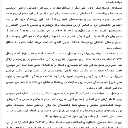
مواجه هستیم.
سیّدهادی موسوی‌نیک افزود: یکی دیگر از مسائل مهم در بررسی فقر اجتماعی، ارزیابی اثربخشی
سیاست‌ها و برنامه‌هاست که سازمان برنامه و بودجه در آن نقش مؤثری دارد. این موضوع می‌تواند به
تخصیص بودجه و نحوه اجرای سیاست‌های فقرزدایی کمک کند. این پژوهشگر حوزه فقر و رفاه
اجتماعی خاطرنشان کرد: بر اساس گزارش منتشرشده مرکز پژوهش‌های مجلس با عنوان «اشتغال و
توانمندسازی کمیته امداد طی سال‌های ۱۳۹۵ تا ۱۴۰۲»، در این هشت سال حدود ۲.۶ درصد از
مددجویان خودکفا شده‌اند. این گزارش نشان می‌دهد که بیشتر افرادی که به خودکفایی رسیده‌اند، از
طریق وام‌های اشتغال‌زایی توانمند شده‌اند؛ ابزاری کلیدی که کمک می‌کند درآمد خانوار به حداقل
دستمزد برسد.
در ادامه نشست، مرتضی فیروزآبادی؛ مدیرعامل بنیاد حیات کمیته امداد امام خمینی (ره)، گفت: از سال
۱۳۹۴ که اساس‌نامه کمیته امداد برای سومین‌بار بازنگری و به تأیید مقام معظم رهبری رسیده و ابلاغ
شد، اصلی‌ترین مأموریت این نهاد «توانمندسازی و ایجاد درآمد باثبات» تعیین شده است. این موضوع
باعث شده که ایجاد درآمد باثبات، نقطه کانونی توانمندسازی افراد تحت پوشش باشد. مرتضی
فیروزآبادی در ادامه، ویژگی‌هایی همچون تجربه یک یا چند شکست در زندگی، نداشتن سرمایه اولیه
برای شروع کار، پراکندگی جغرافیایی و سکونت در روستاها و مناطق دورافتاده را از خصایص عمومی
مخاطبان اشتغال امداد برشمرد.
مدیرعامل بنیاد حیات خاطرنشان کرد: اگر بخواهیم به ضرورت تشکیل بنیاد حیات اشاره کنیم، مواردی
چون فاصله گرفتن امور اشتغال از فضای اداری، ضرورت تعامل بهتر با بخش خصوصی و کارآفرینان،
توسعه فعالیت‌های پیشینی و پسینی مانند فراهم‌سازی بازار برای اثربخشی بیشتر تسهیلات، سنتی
بودن رسته‌های شغلی مددجویان و ضرورت تزریق نوآوری و فناوری، و ایجاد فرماندهی واحد در
فعالیت‌های اشتغال، از جمله مهم‌ترین دلایل تشکیل این بنیاد بوده‌اند.
وی در ادامه، مجموع اشتغال‌های ایجادشده توسط کمیته امداد را ۲۰۵۷۰۶ شغل اعلام کرد که از این
میزان، ۶۰۸۱۱ شغل از طریق راهبرها و زنجیره‌هایی مانند دام، فرش و راهبران محلی، ۱۳۳۶۷۶ شغل از