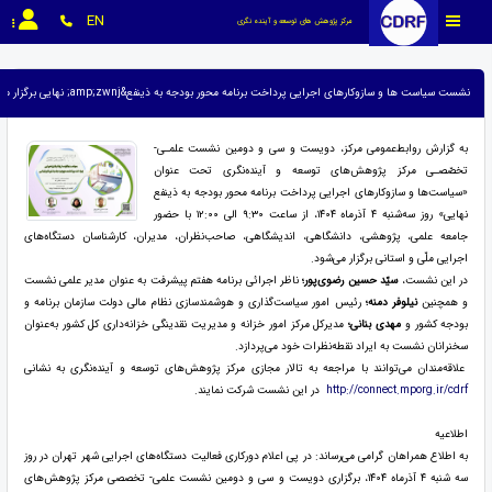
EN
مرکز پژوهش های توسعه و آینده نگری
نشست سیاست ها و سازوکارهای اجرایی پرداخت برنامه محور بودجه به ذینفع&amp;zwnj; نهایی برگزار می شود
به گزارش روابط‌عمومی مرکز، دویست و سی و دومین نشست علمـی-
تخصّصـی مرکز پژوهش‌های توسعه و آینده‌نگری تحت عنوان
«سیاست‌ها و سازوکارهای اجرایی پرداخت برنامه محور بودجه به ذینفع‌
نهایی» روز سه‌شنبه ۴ آذرماه ۱۴۰۴، از ساعت ۹:۳۰ الی ۱۲:۰۰ با حضور
جامعه علمی، پژوهشی، دانشگاهی، اندیشگاهی، صاحب‌نظران، مدیران، کارشناسان دستگاه‌های
اجرایی ملّی و استانی برگزار می‌شود.
در این نشست،
سیّد حسین رضوی‌پور؛
ناظر اجرائی برنامه هفتم پیشرفت به عنوان مدیر علمی نشست
و همچنین
نیلوفر دمنه؛
رئیس امور سیاست‌گذاری و هوشمند‌سازی نظام مالی دولت سازمان برنامه و
بودجه کشور و
مهدی بنانی؛
مدیرکل مرکز امور خزانه و مدیریت نقدینگی خزانه‌داری کل کشور به‌عنوان
سخنرانان نشست به ایراد نقطه‌نظرات خود می‌پردازد.
علاقه‌مندان می‌توانند با مراجعه به تالار مجازی مرکز پژوهش‌های توسعه و آینده‌نگری به نشانی
http://connect.mporg.ir/cdrf
در این نشست شرکت نمایند.
اطلاعیه
به اطلاع همراهان گرامی می‌رساند: در پی اعلام دورکاری فعالیت دستگاه‌هاى اجرایى شهر تهران در روز
سه شنبه ۴ آذرماه ۱۴٠۴، برگزاری دویست و سی و دومین نشست علمی- تخصصی مرکز پژوهش‌های