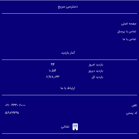
دسترسی سریع
صفحه اصلی
تماس با پرسنل
تماس با ما
آمار بازدید
بازدید امروز
414
بازدید دیروز
10,514
بازدید کل
6,968,033
ارتباط با ما
تلفن
6000 4330 - 021
کد پستی
1598994911
نشانی