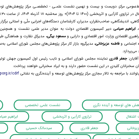
ط‌عمومی مرکز، دویست و بیست و نهمین نشست علمـی - تخصّصـی مرکز پژوهش‌های توسع
هی، اندیشگاهی، صاحب‌نظران، مدیران، کارشناسان دستگاه‌های اجرایی ملّی و استانی برگزار 
،
ابراهیم صیامی
دبیر کمیسیون اقتصادی دولت به عنوان مدیر علمی نشست و همچنین
اهبری اقتصادی وزارت امور اقتصادی و دارایی و
مسعود بیگی،
مدیرکل نظارت و هماهنگی طرح
اه اجتماعی و
فاطمه عزیزخانی،
مدیرگروه بازار کار مرکز پژوهش‌های مجلس شورای اسلامی به‌ع
می‌پردازد.
قایان:
جعفر قادری
نماینده مجلس شورای اسلامی و نایب رئیس اول کمیسیون جهش تولی
ان سخنرانان کلیدی در این نشست حضور دارند و به ایراد سخنرانی خواهند پرداخت.
توانند با مراجعه به تالار مجازی مرکز پژوهش‌های توسعه و آینده‌نگری به نشانی
org.ir/cdrf
وهش های توسعه و آینده نگری
نشست علمی تخصصی
 اشتغال
ترازوی کارآیی و اثربخشی
ابراهیم صیا
زیزخانی
جعفر قادری
سیدمالک حسینی