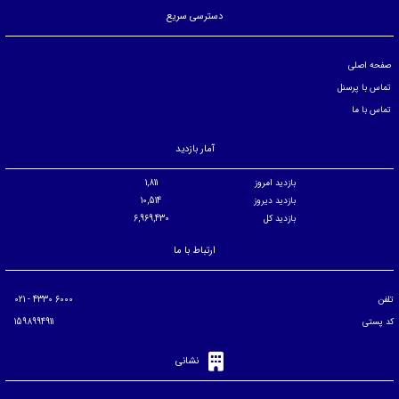
دسترسی سریع
صفحه اصلی
تماس با پرسنل
تماس با ما
آمار بازدید
بازدید امروز
1,811
بازدید دیروز
10,514
بازدید کل
6,969,430
ارتباط با ما
تلفن
6000 4330 - 021
کد پستی
1598994911
نشانی