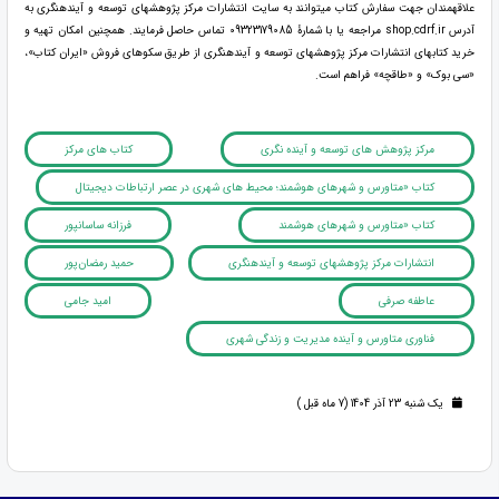
علاقه‏مندان جهت سفارش کتاب می‏توانند به سایت انتشارات مرکز پژوهش‏های توسعه و آینده‏نگری به
آدرس shop.cdrf.ir مراجعه یا با شمارۀ 09323179085 تماس حاصل فرمایند. همچنین امکان تهیه و
خرید کتاب‏های انتشارات مرکز پژوهش‏های توسعه و آینده‏نگری از طریق سکوهای فروش «ایران کتاب»،
«سی بوک» و «طاقچه» فراهم است.
مرکز پژوهش های توسعه و آینده نگری
کتاب های مرکز
کتاب «متاورس و شهرهای هوشمند؛ محیط های شهری در عصر ارتباطات دیجیتال
کتاب «متاورس و شهرهای هوشمند
فرزانه ساسان‏پور
انتشارات مرکز پژوهش‏های توسعه و آینده‏نگری
حمید رمضان‌پور
عاطفه صرفی
امید جامی
فناوری متاورس و آینده مدیریت و زندگی شهری
یک شنبه 23 آذر 1404 (7 ماه قبل )