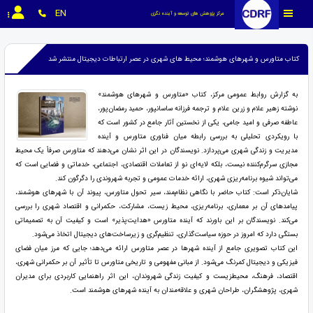
EN
مرکز پژوهش های توسعه و آینده نگری
کتاب متاورس و شهرهای هوشمند؛ محیط های شهری در عصر ارتباطات دیجیتال منتشر شد
به گزارش روابط عمومی مرکز، کتاب «متاورس و شهرهای هوشمند»
نوشته زهیر علام و زرین علام و ترجمه فرزانه ساسان‏پور، حمید رمضان‌پور،
عاطفه صرفی و امید جامی، یکی از نخستین آثار جامع در کشور است که
با رویکردی تحلیلی به بررسی رابطه میان فناوری متاورس و آینده
مدیریت و زندگی شهری می‌پردازد. نویسندگان در این اثر نشان می‌دهند که متاورس صرفاً یک محیط
مجازی سرگرم‌کننده نیست، بلکه لایه‌ای نو از تعاملات اقتصادی، اجتماعی، خدماتی و فضایی است که
می‌تواند شیوه برنامه‌ریزی شهری، ارائه خدمات عمومی و تجربه شهروندی را دگرگون کند.
شایان‌ذکر است: کتاب حاضر با نگاهی نظام‌مند، سیر تحول متاورس، پیوند آن با شهرهای هوشمند،
پیامدهای آن بر معماری، برنامه‌ریزی، محیط زیست، مشارکت، حکمرانی و اقتصاد شهری را بررسی
می‌کند. نویسندگان بر این باورند که آینده متاورس «هدایت‌پذیر» است و کیفیت آن به تصمیماتی
بستگی دارد که امروز در حوزه سیاست‌گذاری، تنظیم‌گری و زیرساخت‌های دیجیتال اتخاذ می‌شود.
این کتاب تصویری جامع از آینده شهرها در عصر متاورس ارائه می‌دهد؛ جایی که مرز میان فضای
فیزیکی و دیجیتال کمرنگ می‌شود. از مبانی مفهومی و تاریخی متاورس تا تأثیر آن بر حکمرانی شهری،
اقتصاد، فرهنگ، محیط‌زیست و کیفیت زندگی شهروندان، این اثر راهنمایی کاربردی برای مدیران
شهری، پژوهشگران، طراحان شهری و علاقه‌مندان به آینده شهرهای هوشمند است.