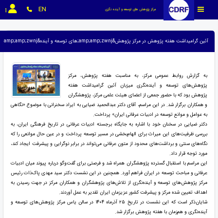
EN
مرکز پژوهش های توسعه و آینده نگری
آئین گرامیداشت هفته پژوهش در مرکز پژوهش&amp;amp;zwnj;های توسعه و آینده&amp;amp;zwnj;نگری برگزار شد
به گزارش روابط عمومی مرکز، به مناسبت هفته پژوهش، مرکز
پژوهش‌های توسعه و آینده‌نگری میزبان آئین گرامیداشت هفته
پژوهش بود که با حضور جمعی از اعضای هیئت علمی مرکز، پژوهشگران
و همکاران برگزار شد. در این مراسم، آقای دکتر عبدالحمید ضیایی به ایراد سخنرانی با موضوع «نگاهی
به عوامل و موانع توسعه در ادبیات عرفانی ایران» پرداخت.
دکتر ضیایی در سخنان خود با اشاره به جایگاه برجسته ادبیات عرفانی در تاریخ فرهنگی ایران، به
بررسی ظرفیت‌های این میراث برای الهام‌بخشی در مسیر توسعه پرداخت و در عین حال موانعی را که
نگاه‌های سنتی و برداشت‌های محدود از متون عرفانی می‌تواند در برابر نوگرایی و پیشرفت ایجاد کند،
مورد توجه قرار داد.
این مراسم با استقبال گسترده پژوهشگران همراه شد و فرصتی برای گفت‌وگو درباره پیوند میان ادبیات
عرفانی و مباحث توسعه در ایران فراهم آورد. همچنین در این نشست دکتر سید مهدی پاک‌ذات رئیس
مرکز پژوهش‌های توسعه و آینده‌نگری از تلاش‌های پژوهشگران و همکاران مرکز در جهت رسیدن به
اهداف تعیین شده مرکز و پیشرفت کشور عزیزمان ایران تقدیر به عمل آوردند.
شایان‌ذکر است که این نشست در تاریخ ۲۵ آذرماه ۱۴۰۴ در سالن یاس مرکز پژوهش‌های توسعه و
آینده‌نگری و هم‌زمان با هفته پژوهش برگزار شد.