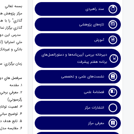
بسمه تعالي
سند راهبردی
مركز پژوهش هاي
گذاري" را با 
تازه‌های پژوهشی
گذاري برگزار نما
مدرس اين دوره
آموزش
ملي استراليا (
U
بانكي و غيربانك
دبیرخانه بررسی آیین‌نامه‌ها و دستورالعمل‌های
برنامه هفتم پیشرفت
زمان برگزاري: سه شنبه، ۱۳۹۷/۳/۸، س
نشست‌های علمی و تخصصی
سرفصل هاي دور
۱. مقدمه
فصلنامۀ علمی
۲. معرفي برخي مدل هاي مهم (براي در نظر گرفتن تغييرات ساختاري و سياست گذاري در پارامترهاي مدل هاي
رگرسيوني)
۳. اهميت توانايي در تغيير پارامترها در صورت تغييرات مستدام يا تصادفي در مدل هاي سري زماني و پانل
انتشارات مرکز
۴. توضيح مباني تئوريك مدل هاي آستانه اي ناپيوسته در قالب يك مثال
۵. تابع هدف در تعيين تعداد و ارزش پارامتر يا پارامترهاي آستانه
معرفی مرکز
۶. مقايسه مدل هاي آستانه اي و غير آستانه اي