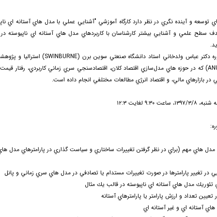
 توسعه و آينده نگري در نظر دارد كارگاه آموزشي "آشنايي عملي با مدل هاي آستانه اي ن
هدف سطح علمي و آشنايي بيشتر كارشناسان با كاربردهاي مدل هاي آستانه اي ناپيوسته د
يد.
 دكتر عباس ولدخاني استاد دانشگاه صنعتي سوين برن (
SWINBURNE
) استراليا و پژوهشگ
AN
) كه در حوزه هاي مدل‌سازي اقتصاد كلان، اقتصادسنجي سري زماني كاربردي، رفتار قيمت
ي در بازارهاي مالي، و اقتصاد انرژي مطالعات مختلفي انجام داده است.
اعت ۹:۳۰ لغايت ۱۲:۳
ه: