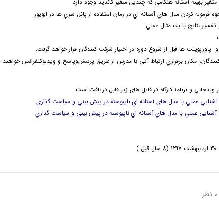
 پاورپوينت ها قبل از شروع دوره در اختيار شركت كنندگان قرار خواهد گرفت.
ندگان، امكان برقراري ارتباط آتي با مدرس از طريق پرسش‌و‌پاسخ و ويدئو‌كنفرانس خواهند 
 ولدخاني و برنامه كارگاه در فايل هاي زير قابل دريافت است:
بل )
0 نظر