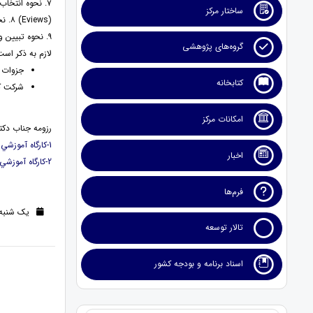
۷. نحوه انتخاب متغير بهينه آستانه هنگامي كه چندين متغير كانديد وجود دارد
ساختار مرکز
(Eviews) ۸. نحوه فرموله كردن مدل هاي آستانه اي در زمان استفاده از پانل سري ها در ايويوز
۹. نحوه تبيين و تفسير نتايج با يك مثال عملي
گروه‌های پژوهشی
لازم به ذكر است
جزوات و
کتابخانه
شركت كن
امکانات مرکز
رزومه جناب دكتر
1-كارگاه آموزشي آشنايي عملي با مدل هاي آستانه اي ناپيوسته در پيش بيني و سياست گذاري
اخبار
2-كارگاه آموزشي آشنايي عملي با مدل هاي آستانه اي ناپيوسته در پيش بيني و سياست گذاري
فرم‌ها
یک شنبه 30 اردیبهشت 1397 (8 سال ق
تالار توسعه
اسناد برنامه و بودجه کشور