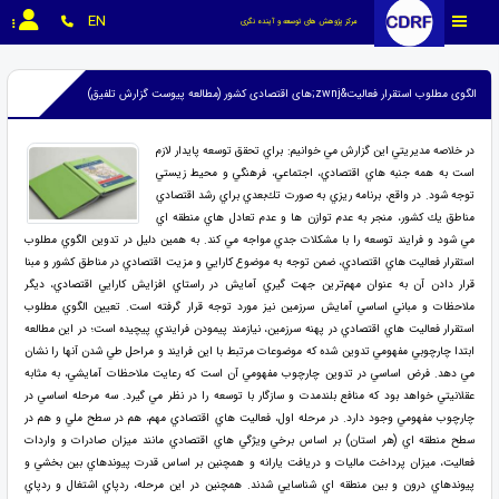
EN
مرکز پژوهش های توسعه و آینده نگری
الگوی مطلوب استقرار فعالیت&zwnj;های اقتصادی کشور (مطالعه پیوست گزارش تلفیق)
در خلاصه مديريتي اين گزارش مي خوانيم: براي تحقق توسعه پايدار لازم
است به همه جنبه­ هاي اقتصادي، اجتماعي، فرهنگي و محيط­ زيستي
توجه شود. در واقع، برنامه­ ريزي به صورت تك‌بعدي براي رشد اقتصادي
مناطق يك كشور، منجر به عدم توازن­ ها و عدم تعادل­ هاي منطقه ­اي
مي­ شود و فرايند توسعه را با مشكلات جدي مواجه مي­ كند. به همين دليل در تدوين الگوي مطلوب
استقرار فعاليت­ هاي اقتصادي، ضمن توجه به موضوع كارايي و مزيت اقتصادي در مناطق كشور و مبنا
قرار دادن آن به عنوان مهم‌ترين جهت ­گيري آمايش در راستاي افزايش كارايي اقتصادي، ديگر
ملاحظات و مباني
اساسي آمايش سرزمين نيز مورد توجه قرار گرفته است. تعيين الگوي مطلوب
استقرار فعاليت ­هاي اقتصادي در پهنه سرزمين، نيازمند پيمودن فرايندي پيچيده است؛ در اين مطالعه
ابتدا چارچوبي مفهومي تدوين شده كه موضوعات مرتبط با اين فرايند و مراحل طي شدن آنها را نشان
مي­ دهد. فرض اساسي در تدوين چارچوب مفهومي آن است كه رعايت ملاحظات آمايشي، به مثابه
عقلانيتي خواهد بود كه منافع بلندمدت و سازگار با توسعه را در نظر مي­ گيرد. سه مرحله اساسي در
چارچوب مفهومي وجود دارد. در مرحله اول، فعاليت­ هاي اقتصادي مهم، هم در سطح ملي و هم در
سطح منطقه­ اي (هر استان) بر اساس برخي ويژگي­ هاي اقتصادي مانند ميزان صادرات و واردات
فعاليت، ميزان پرداخت ماليات و دريافت يارانه و همچنين بر اساس قدرت پيوندهاي بين بخشي و
پيوندهاي درون و بين منطقه ­اي شناسايي شدند. همچنين در اين مرحله، ردپاي اشتغال و ردپاي