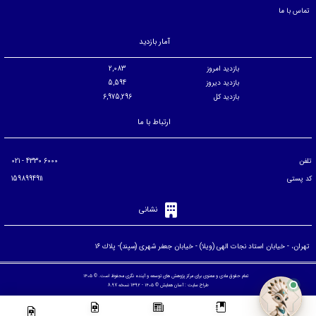
تماس با ما
آمار بازدید
بازدید امروز
2,083
بازدید دیروز
5,594
بازدید کل
6,975,296
ارتباط با ما
تلفن
6000 4330 - 021
کد پستی
1598994911
نشانی
تهران، - خيابان استاد نجات الهی (ويلا) - خيابان جعفر شهری (سپند)- پلاك ۱۶
تمام حقوق مادی و معنوی برای مرکز پژوهش های توسعه و آینده نگری محفوظ است. © ۱۴۰۵
طراح سایت :
آسان همایش
© ۱۴۰۵ - 1392 نسخه 8.97