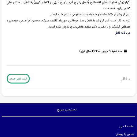
اكولوژيكي فعاليت ­هاي اقتصادي (شامل ردپاي آب، ردپاي انرژي و انتشار كربن) به تفكيك استان­ هاي
كشور برآورد شده است.
اين گزارش در ۱۳۵ صفحه و با موضوعات متنوعي منتشر شده است.
لازم به ذكر است اين گزارش با تلاش مينا ابوطالبي، مهرداد كاشف مباركه، محسن ابراهيمي خوسفي و
مصطفي كشتكار و با نظارت دكتر سعيد غلامي نتاج تدوين شده است.
دريافت فايل
سه شنبه 19 بهمن 1400 (4 سال قبل )
0 نظر
ثبت نظر جدید
دسترسی سریع
صفحه اصلی
تماس با پرسنل