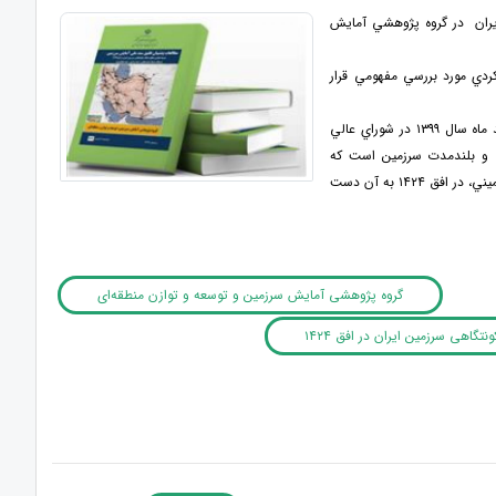
يران در گروه پژوهشي آمايش
دي مورد بررسي مفهومي قرار
لازم به ذكر است سند ملي آمايش سرزمين سرانجام پس از گذشت چهار دهه از آغاز انقلاب اسلامي، اسفند ماه سال ۱۳۹۹ در شوراي عالي
 و بلندمدت سرزمين است كه
مجموعه كنشگران توسعه مي ­خواهند با مشاركت يكديگر و به‌كارگيري قابليت ­ها، ظرفيت ­ها و مزيت ­هاي سرزميني، در افق ۱۴۲۴ به آن دست
گروه پژوهشی آمایش سرزمین و توسعه و توازن منطقه‌ای
اهی سرزمین ایران در افق ۱۴۲۴