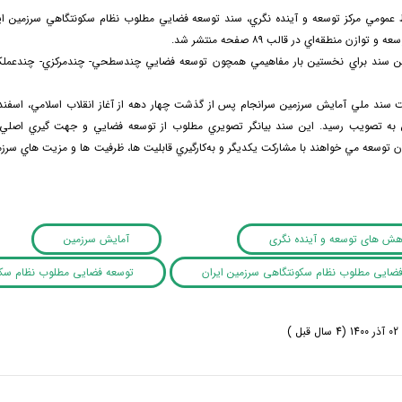
ط عمومي مركز توسعه و آينده نگري، سند توسعه فضايي مطلوب نظام سكونتگاهي سرزمين ا
 توازن منطقه‌اي در قالب ۸۹ صفحه منتشر شد.
ن سند براي نخستين بار مفاهيمي همچون توسعه فضايي چندسطحي- چندمركزي- چندعملكر
به تصويب رسيد. اين سند بيانگر تصويري مطلوب از توسعه فضايي و جهت ­گيري اصلي
وهش های توسعه و آینده نگری
آمایش سرزمین
فضایی مطلوب نظام سکونتگاهی سرزمین ایران
توسعه فضایی مطلوب نظام سکونتگ
 )