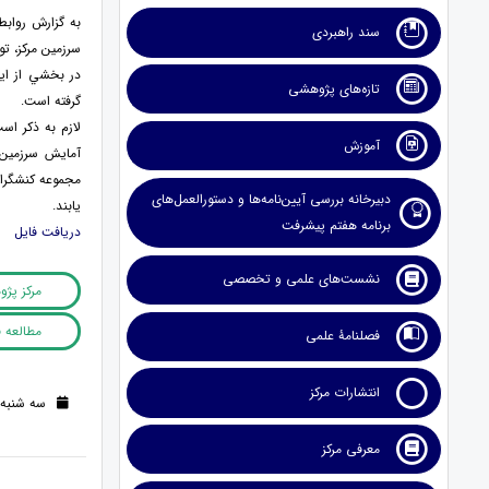
به گزارش رواب
سند راهبردی
سرزمين مركز، توسعه و
در بخشي از اي
تازه‌های پژوهشی
گرفته است.
آموزش
آمايش سرزمين 
دبیرخانه بررسی آیین‌نامه‌ها و دستورالعمل‌های
يابند.
برنامه هفتم پیشرفت
دريافت فايل
نشست‌های علمی و تخصصی
مرکز پژ
مطالعه 
فصلنامۀ علمی
انتشارات مرکز
سه شنبه 02 آذر 1400 (4 سال قبل
معرفی مرکز