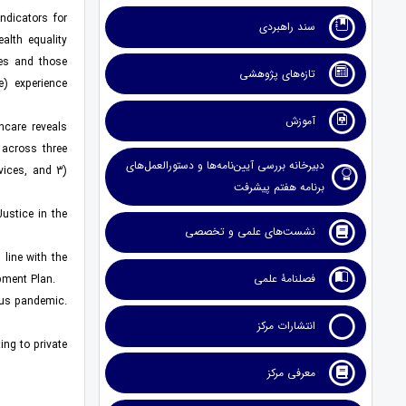
indicators for
سند راهبردی
ealth equality
ces and those
تازه‌های پژوهشی
e) experience
آموزش
hcare reveals
 across three
دبیرخانه بررسی آیین‌نامه‌ها و دستورالعمل‌های
rvices, and 3)
برنامه هفتم پیشرفت
ustice in the
نشست‌های علمی و تخصصی
 line with the
فصلنامۀ علمی
pment Plan.
rus pandemic.
انتشارات مرکز
ing to private
معرفی مرکز