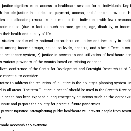
, justice signifies equal access to healthcare services for all individuals. Key 
th include justice in distribution, payment, access, and financial provision. H
cies and allocating resources in a manner that individuals with fewer resour
scrimination (due to factors such as race, gender, age, disability, or incom
their health and quality of life.
 studies conducted by national researchers on justice and inequality in healt
xist among income groups, education levels, genders, and other differentiators
 the healthcare system, 2) justice in access to and utilization of healthcare se
oss various provinces of the country based on existing evidence.
ized conference of the Center for Development and Foresight Research titled “J
 essential to consider:
tive to address the reduction of injustice in the country’s planning system. In
 in all areas. The term “justice in health” should be used in the Seventh Develo
ce in health has been exposed during emergency situations such as the coronavi
issue and prepare the country for potential future pandemics.
prevent injustice. Strengthening public healthcare will prevent people from resort
n.
d made accessible to everyone.