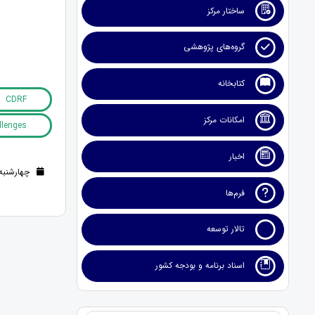
ساختار مرکز
گروه‌های پژوهشی
کتابخانه
CDRF
امکانات مرکز
llenges
اخبار
چهارشنبه 15 آذر 1402 (2 سال قب
فرم‌ها
تالار توسعه
اسناد برنامه و بودجه کشور