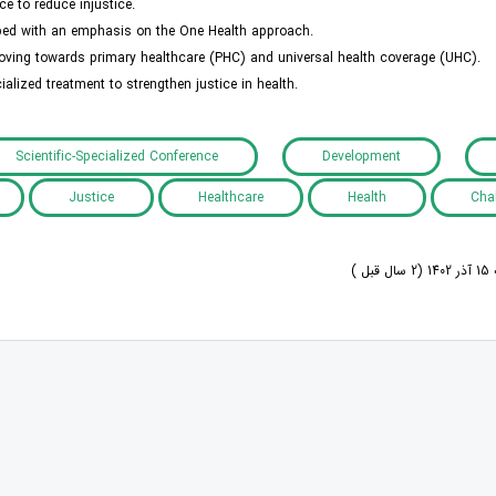
e to reduce injustice.
loped with an emphasis on the One Health approach.
moving towards primary healthcare (PHC) and universal health coverage (UHC).
alized treatment to strengthen justice in health.
Scientific-Specialized Conference
Development
Justice
Healthcare
Health
Cha
ل )