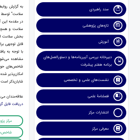
به گزارش روابط
سند راهبردی
سلامت" توسط گر
در مقدمه این 
تازه‌های پژوهشی
سلامت و همچنین
بخش سلامت ایج
آموزش
قابل توجهی بر
با توجه به یاف
دبیرخانه بررسی آیین‌نامه‌ها و دستورالعمل‌های
مشاهده می‌شود
برنامه هفتم پیشرفت
شاخص‌های حوزه 
امکان‌پذیر شده
نشست‌های علمی و تخصصی
شایان‌ذکر است که این
فصلنامۀ علمی
علاقه‌مندان می‌
دریافت فایل گ
انتشارات مرکز
مرکز پژ
معرفی مرکز
شاخص‌ها