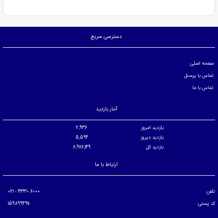
دسترسی سریع
صفحه اصلی
تماس با پرسنل
تماس با ما
آمار بازدید
بازدید امروز
2,936
بازدید دیروز
5,594
بازدید کل
6,976,149
ارتباط با ما
تلفن
6000 4330 - 021
کد پستی
1598994911