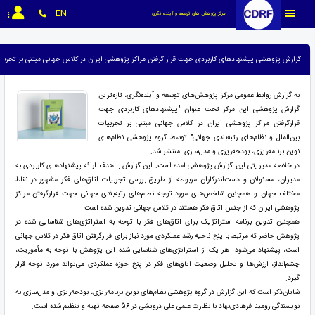
EN
مرکز پژوهش های توسعه و آینده نگری
گزارش پژوهشی پیشنهادهای کاربردی جهت قرار گرفتن مراکز پژوهشی ایران در کلاس جهانی مبتنی بر تجربیات بین&zwnj;الملل و نظام&zwnj;های رتبه&zwnj;بندی جهانی&wnj
به گزارش روابط عمومی مرکز پژوهش‌های توسعه و آینده‌نگری، تازه‌ترین
گزارش پژوهشی این مرکز تحت عنوان "پیشنهادهای کاربردی جهت
قرارگرفتن مراکز پژوهشی ایران در کلاس جهانی مبتنی بر تجربیات
بین‌الملل و نظام‌های رتبه‌بندی جهانی" توسط گروه پژوهشی نظام‌های
نوین برنامه‌ریزی، بودجه‌ریزی و مدل‌سازی منتشر شد.
در خلاصه مدیریتی این گزارش پژوهشی آمده است: این گزارش با هدف ارائه پیشنهادهای کاربردی به
مدیران، مسئولان و دست‌اندرکاران مربوطه از طریق بررسی تجربیات اتاق‌های فکر مشهور در نقاط
مختلف جهان و همچنین شاخص‌های مورد توجه نظام‌های رتبه‌بندی جهانی جهت قرارگرفتن مراکز
پژوهشی ایران که از جنس اتاق فکر هستند در کلاس جهانی تدوین شده است.
همچنین تدوین برنامه استراتژیک برای اتاق‌های فکر با توجه به استراتژی‌های شناسایی شده در
پژوهش حاضر که مرتبط با پنج ناحیه رشد عملکردی مورد نیاز برای قرارگرفتن اتاق فکر در کلاس جهانی
است، پیشنهاد می‌شود. هر یک از استراتژی‌های شناسایی شده این پژوهش با توجه به مأموریت،
چشم‌انداز، ارزش‌ها و تحلیل وضعیت اتاق‌های فکر در پنج حوزه عملکردی می‌تواند مورد توجه قرار
گیرد.
شایان‌ذکر است که این گزارش در گروه پژوهشی نظام‌های نوین برنامه‌ریزی، بودجه‌ریزی و مدل‌سازی به
نویسندگی رومینا فرهادی‌نهاد با نظارت علمی علی درویشی در 56 صفحه تهیه و تنظیم شده است.