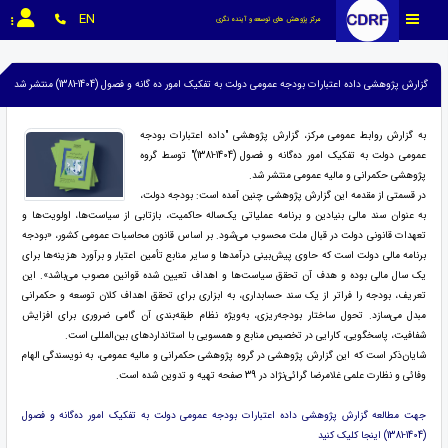
EN
مرکز پژوهش های توسعه و آینده نگری
گزارش پژوهشی داده اعتبارات بودجه عمومی دولت به تفکیک امور ده گانه و فصول (1404-1381) منتشر شد
به گزارش روابط عمومی مرکز، گزارش پژوهشی "داده اعتبارات بودجه
عمومی دولت به تفکیک امور ده‌گانه و فصول (1404-1381)" توسط گروه
پژوهشی حکمرانی و مالیه عمومی منتشر شد.
در قسمتی از مقدمه این گزارش پژوهشی چنین آمده است: بودجه دولت،
به عنوان سند مالی بنیادین و برنامه عملیاتی یک‌ساله حاکمیت، بازتابی از سیاست‌ها، اولویت‌ها و
تعهدات قانونی دولت در قبال ملت محسوب می‌شود. بر اساس قانون محاسبات عمومی کشور، «بودجه
برنامه مالی دولت است که حاوی پیش‌بینی درآمدها و سایر منابع تأمین اعتبار و برآورد هزینه‌ها برای
یک سال مالی بوده و هدف آن تحقق سیاست‌ها و اهداف تعیین شده قوانین مصوب می‌باشد». این
تعریف، بودجه را فراتر از یک سند حسابداری، به ابزاری برای تحقق اهداف کلان توسعه و حکمرانی
مبدل می‌سازد. تحول ساختار بودجه‌ریزی، به‌ویژه نظام طبقه‌بندی آن گامی ضروری برای افزایش
شفافیت، پاسخگویی، کارایی در تخصیص منابع و همسویی با استانداردهای بین‌المللی است.
شایان‌ذکر است که این گزارش پژوهشی در گروه پژوهشی حکمرانی و مالیه عمومی، به نویسندگی الهام
وفائی و نظارت علمی غلامرضا گرائی‌نژاد در 39 صفحه تهیه و تدوین شده است.
جهت مطالعه گزارش پژوهشی داده اعتبارات بودجه عمومی دولت به تفکیک امور ده‌گانه و فصول
(1404-1381) اینجا کلیک کنید