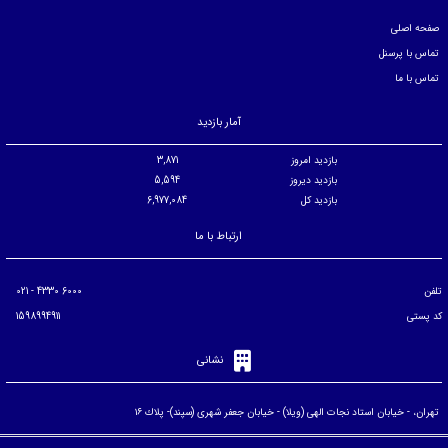
صفحه اصلی
تماس با پرسنل
تماس با ما
آمار بازدید
بازدید امروز
3,871
بازدید دیروز
5,594
بازدید کل
6,977,084
ارتباط با ما
تلفن
6000 4330 - 021
کد پستی
1598994911
نشانی
تهران، - خيابان استاد نجات الهی (ويلا) - خيابان جعفر شهری (سپند)- پلاك ۱۶