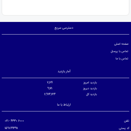
دسترسی سریع
صفحه اصلی
تماس با پرسنل
تماس با ما
آمار بازدید
بازدید امروز
7,619
بازدید دیروز
9,171
بازدید کل
6,964,724
ارتباط با ما
تلفن
6000 4330 - 021
کد پستی
1598994911