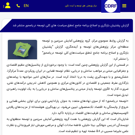
EN
مرکز پژوهش های توسعه و آینده نگری
گزارش پشتیبان بازنگری و اصلاح برنامه جامع تحقق سیاست های کلی توسعه دریامحور منتشر شد
به گزارش روابط عموموی مرکز، گروه پژوهشی آمایش سرزمین و توسعه
منطقه‌ای مرکز پژوهش‌های توسعه و آینده‌نگری، گزارش "پشتیبان
بازنگری و اصلاح برنامه جامع تحقق سیاست‌های کلی توسعه دریامحور"
را منتشر کرد:
در قسمتی از این گزارش پژوهشی چنین آمده است: با وجود برخورداری از پتانسیل‌های عظیم اقتصادی
و جغرافیایی مبتنی بر مواهب ساحلی و دریایی، نظام توسعه فضایی در ایران رویکردی عمدتاً مرکزگرا،
خشکی‌محور و با جهت‌گیری پشت ‌به ‌دریا اتخاذ کرده است. در سال‌های اخیر، مواجهه با پیامدهای
بارگذاری مفرط جمعیتی و اقتصادی در کانون‌های مرکزی و همچنین کاهش تدریجی درآمدهای نفتی،
ضرورت گذار به الگوی توسعه پایدار مبتنی بر پتانسیل‌های ساحلی و دریایی را به یک اولویت راهبردی
تبدیل نموده است.
«توسعه دریامحور» که از سوی نهادهای متعدد به عنوان پارادایمی نوین برای توازن بخشی فضایی و
خروج از وابستگی به اقتصاد تک‌محصولی تبیین می‌شود، بر بهره‌گیری هوشمندانه از مزیت‌های رقابتی
اکوسیستم‌های ساحلی و ظرفیت‌های اقتصاد دریاپایه تأکید دارد.
شایان‌ذکر است که این گزارش پژوهشی با همت گروه پژوهشی آمایش سرزمین و توسعه منطقه­ای به
نویسندگی ادریس جهانگیر، بیتا خلیلی، فاطمه سادات کهکی و مرتضی مهرعلی تبار فیروزجائی و نظارت
علمی علیرضا مسیبی در 58 صفحه تهیه و تنظیم شده است.