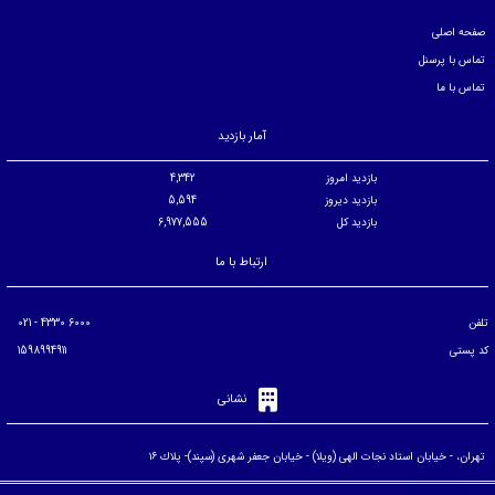
صفحه اصلی
تماس با پرسنل
تماس با ما
آمار بازدید
بازدید امروز
4,342
بازدید دیروز
5,594
بازدید کل
6,977,555
ارتباط با ما
تلفن
6000 4330 - 021
کد پستی
1598994911
نشانی
تهران، - خيابان استاد نجات الهی (ويلا) - خيابان جعفر شهری (سپند)- پلاك ۱۶