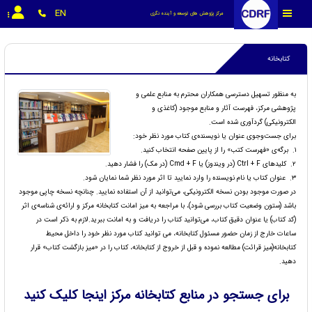
EN
مرکز پژوهش های توسعه و آینده نگری
کتابخانه
به منظور تسهیل دسترسی همکاران محترم به منابع علمی و
پژوهشی مرکز، فهرست آثار و منابع موجود (کاغذی و
الکترونیکی) گردآوری شده است.
برای جست‌وجوی عنوان یا نویسنده‌ی کتاب مورد نظر خود:
۱. برگه‌ی «فهرست کتب» را از پایین صفحه انتخاب کنید.
۲. کلیدهای Ctrl + F (در ویندوز) یا Cmd + F (در مک) را فشار دهید.
۳. عنوان کتاب یا نام نویسنده را وارد نمایید تا اثر مورد نظر شما نمایان شود.
در صورت موجود بودن نسخه الکترونیکی، می‌توانید از آن استفاده نمایید. چنانچه نسخه چاپی موجود
باشد (ستون وضعیت کتاب بررسی شود)، با مراجعه به میز امانت کتابخانه مرکز و ارائه‌ی شناسه‌ی اثر
(کد کتاب) یا عنوان دقیق کتاب، می‌توانید کتاب را دریافت و به امانت ببرید.لازم به ذکر است در
ساعات خارج از زمان حضور مسئول کتابخانه، می توانید کتاب مورد نظر خود را داخل محیط
کتابخانه(میز قرائت) مطالعه نموده و قبل از خروج از کتابخانه، کتاب را در «میز بازگشت کتاب» قرار
دهید.
برای جستجو در منابع کتابخانه مرکز اینجا کلیک کنید