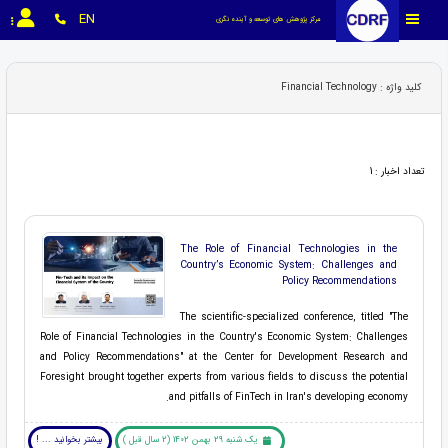
EN
مرکز پژوهش های توسعه و آینده نگری
کلید واژه : Financial Technology
تعداد اخبار : 1
The Role of Financial Technologies in the
Country’s Economic System: Challenges and
Policy Recommendations
The scientific-specialized conference, titled "The
Role of Financial Technologies in the Country's Economic System: Challenges
and Policy Recommendations" at the Center for Development Research and
Foresight brought together experts from various fields to discuss the potential
and pitfalls of FinTech in Iran's developing economy.
یک شنبه 29 بهمن 1402 (2 سال قبل )
بیشتر بخوانید ... !