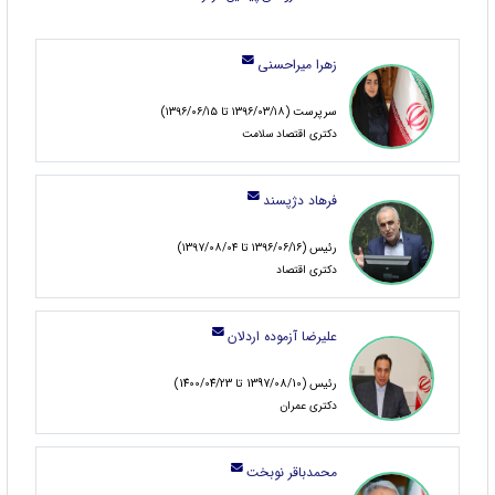
زهرا میراحسنی
سرپرست (۱۳۹۶/۰۳/۱۸ تا ۱۳۹۶/۰۶/۱۵)
دكتری اقتصاد سلامت
فرهاد دژپسند
رئیس (۱۳۹۶/۰۶/۱۶ تا ۱۳۹۷/۰۸/۰۴)
دکتری اقتصاد
عليرضا آزموده اردلان
رئيس (1397/08/10 تا 1400/04/23)
دكتری عمران
محمدباقر نوبخت