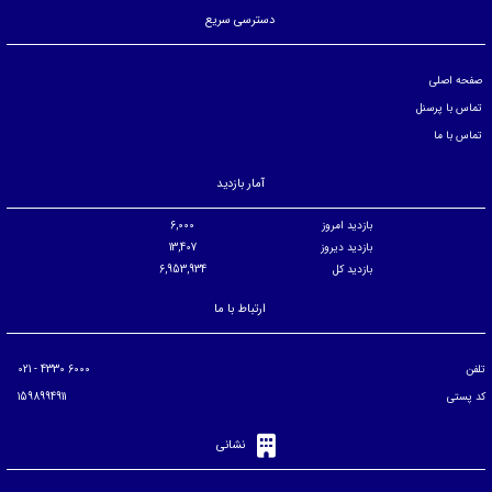
دسترسی سریع
صفحه اصلی
تماس با پرسنل
تماس با ما
آمار بازدید
بازدید امروز
6,000
بازدید دیروز
13,407
بازدید کل
6,953,934
ارتباط با ما
تلفن
6000 4330 - 021
کد پستی
1598994911
نشانی