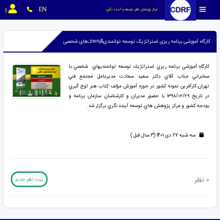
EN
مرکز پژوهش های توسعه و آینده نگری
کارگاه آموزشی برنامه ریزی استراتژیک توسعه توانمندی&zwnj;های شخصی
كارگاه آموزشي برنامه ريزي استراتژيك توسعه توانمنديهاي شخصي با
سخنراني جناب آقاي دكتر سعيد سعادت مديرعامل مجتمع فني
تهران،كارآفرين نمونه كشور در حوزه آموزش مؤلف كتاب هنر اوج گيري
در تاريخ ۱۳۹۸/۰۲/۲۹ با حضور مديران و كارشناسان سازمان برنامه و
بودجه كشور و مركز پژوهش هاي توسعه آينده نگري برگزار شد.
سه شنبه 27 دی 1401 (3 سال قبل )
0 نظر
ثبت نظر جدید