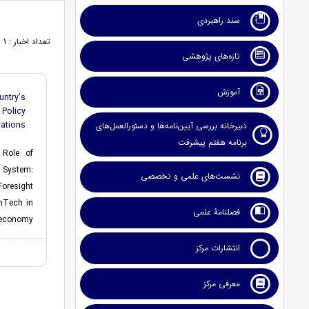
سند راهبردی
تعداد اخبار : 1
تازه‌های پژوهشی
آموزش
ntry’s
olicy
ations
دبیرخانه بررسی آیین‌نامه‌ها و دستورالعمل‌های
برنامه هفتم پیشرفت
e Role of
 System:
نشست‌های علمی و تخصصی
oresight
inTech in
فصلنامۀ علمی
 economy.
انتشارات مرکز
معرفی مرکز