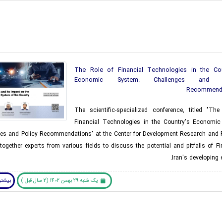
The Role of Financial Technologies in the Cou
Economic System: Challenges and P
Recommend
The scientific-specialized conference, titled "Th
Financial Technologies in the Country's Economic
ges and Policy Recommendations" at the Center for Development Research and F
together experts from various fields to discuss the potential and pitfalls of F
Iran's developing
یک شنبه 29 بهمن 1402 (2 سال قبل )
بیشتر 